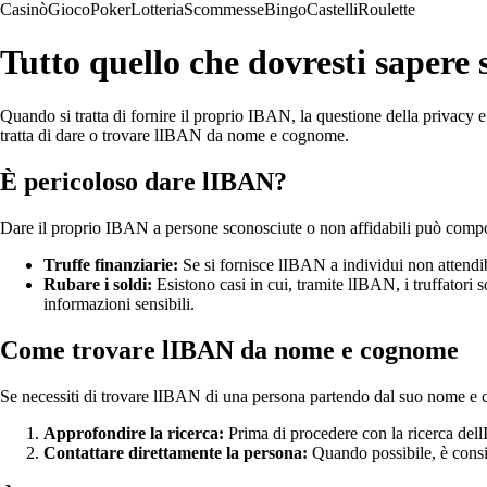
Casinò
Gioco
Poker
Lotteria
Scommesse
Bingo
Castelli
Roulette
Tutto quello che dovresti saper
Quando si tratta di fornire il proprio IBAN, la questione della privacy 
tratta di dare o trovare lIBAN da nome e cognome.
È pericoloso dare lIBAN?
Dare il proprio IBAN a persone sconosciute o non affidabili può comporta
Truffe finanziarie:
Se si fornisce lIBAN a individui non attendibil
Rubare i soldi:
Esistono casi in cui, tramite lIBAN, i truffatori 
informazioni sensibili.
Come trovare lIBAN da nome e cognome
Se necessiti di trovare lIBAN di una persona partendo dal suo nome e co
Approfondire la ricerca:
Prima di procedere con la ricerca dellIB
Contattare direttamente la persona:
Quando possibile, è consigl