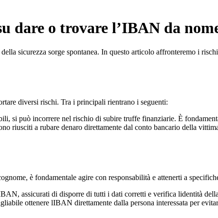
e su dare o trovare l’IBAN da no
e della sicurezza sorge spontanea. In questo articolo affronteremo i risc
re diversi rischi. Tra i principali rientrano i seguenti:
i, si può incorrere nel rischio di subire truffe finanziarie. È fondamenta
sono riusciti a rubare denaro direttamente dal conto bancario della vittim
gnome, è fondamentale agire con responsabilità e attenerti a specifiche
AN, assicurati di disporre di tutti i dati corretti e verifica lidentità de
iabile ottenere lIBAN direttamente dalla persona interessata per evitare 