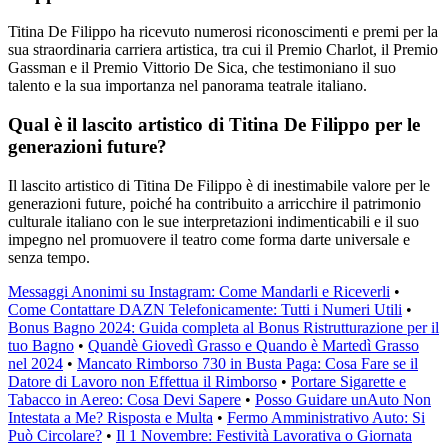
Titina De Filippo ha ricevuto numerosi riconoscimenti e premi per la
sua straordinaria carriera artistica, tra cui il Premio Charlot, il Premio
Gassman e il Premio Vittorio De Sica, che testimoniano il suo
talento e la sua importanza nel panorama teatrale italiano.
Qual è il lascito artistico di Titina De Filippo per le
generazioni future?
Il lascito artistico di Titina De Filippo è di inestimabile valore per le
generazioni future, poiché ha contribuito a arricchire il patrimonio
culturale italiano con le sue interpretazioni indimenticabili e il suo
impegno nel promuovere il teatro come forma darte universale e
senza tempo.
Messaggi Anonimi su Instagram: Come Mandarli e Riceverli
•
Come Contattare DAZN Telefonicamente: Tutti i Numeri Utili
•
Bonus Bagno 2024: Guida completa al Bonus Ristrutturazione per il
tuo Bagno
•
Quandè Giovedì Grasso e Quando è Martedì Grasso
nel 2024
•
Mancato Rimborso 730 in Busta Paga: Cosa Fare se il
Datore di Lavoro non Effettua il Rimborso
•
Portare Sigarette e
Tabacco in Aereo: Cosa Devi Sapere
•
Posso Guidare unAuto Non
Intestata a Me? Risposta e Multa
•
Fermo Amministrativo Auto: Si
Può Circolare?
•
Il 1 Novembre: Festività Lavorativa o Giornata