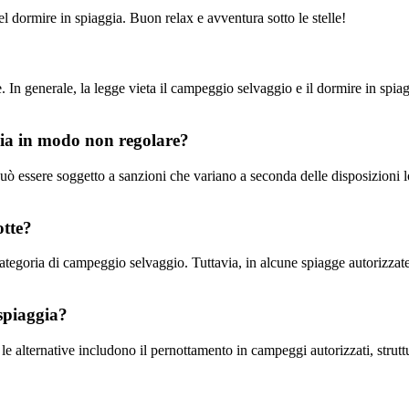
el dormire in spiaggia. Buon relax e avventura sotto le stelle!
 In generale, la legge vieta il campeggio selvaggio e il dormire in spia
ggia in modo non regolare?
 essere soggetto a sanzioni che variano a seconda delle disposizioni lo
otte?
ategoria di campeggio selvaggio. Tuttavia, in alcune spiagge autorizzate 
 spiaggia?
 le alternative includono il pernottamento in campeggi autorizzati, strutt