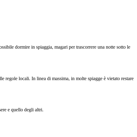
ssibile dormire in spiaggia, magari per trascorrere una notte sotto le
 regole locali. In linea di massima, in molte spiagge è vietato restare
re e quello degli altri.