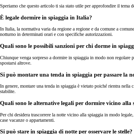
Speriamo che questo articolo ti sia stato utile per approfondire il tema d
È legale dormire in spiaggia in Italia?
In Italia, la normativa varia da regione a regione e da comune a comune.
notturno in determinati orari e con specifiche autorizzazioni.
Quali sono le possibili sanzioni per chi dorme in spia
Chiunque venga sorpreso a dormire in spiaggia in modo non regolare può
spostarsi altrove.
Si può montare una tenda in spiaggia per passare la n
In genere, montare una tenda in spiaggia è vietato poiché rientra nella c
stabilite.
Quali sono le alternative legali per dormire vicino alla
Per chi desidera trascorrere la notte vicino alla spiaggia in modo legale,
case vacanze o appartamenti.
Si può stare in spiaggia di notte per osservare le stelle?