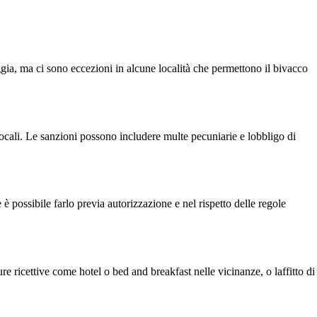
ggia, ma ci sono eccezioni in alcune località che permettono il bivacco
cali. Le sanzioni possono includere multe pecuniarie e lobbligo di
è possibile farlo previa autorizzazione e nel rispetto delle regole
ure ricettive come hotel o bed and breakfast nelle vicinanze, o laffitto di