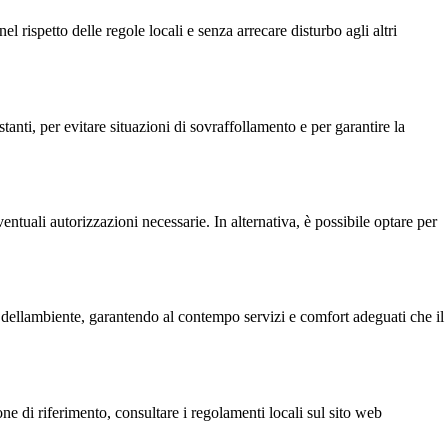
el rispetto delle regole locali e senza arrecare disturbo agli altri
tanti, per evitare situazioni di sovraffollamento e per garantire la
entuali autorizzazioni necessarie. In alternativa, è possibile optare per
 e dellambiente, garantendo al contempo servizi e comfort adeguati che il
one di riferimento, consultare i regolamenti locali sul sito web