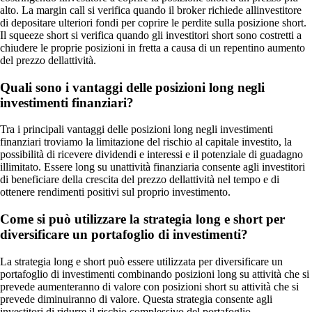
alto. La margin call si verifica quando il broker richiede allinvestitore
di depositare ulteriori fondi per coprire le perdite sulla posizione short.
Il squeeze short si verifica quando gli investitori short sono costretti a
chiudere le proprie posizioni in fretta a causa di un repentino aumento
del prezzo dellattività.
Quali sono i vantaggi delle posizioni long negli
investimenti finanziari?
Tra i principali vantaggi delle posizioni long negli investimenti
finanziari troviamo la limitazione del rischio al capitale investito, la
possibilità di ricevere dividendi e interessi e il potenziale di guadagno
illimitato. Essere long su unattività finanziaria consente agli investitori
di beneficiare della crescita del prezzo dellattività nel tempo e di
ottenere rendimenti positivi sul proprio investimento.
Come si può utilizzare la strategia long e short per
diversificare un portafoglio di investimenti?
La strategia long e short può essere utilizzata per diversificare un
portafoglio di investimenti combinando posizioni long su attività che si
prevede aumenteranno di valore con posizioni short su attività che si
prevede diminuiranno di valore. Questa strategia consente agli
investitori di ridurre il rischio complessivo del portafoglio,