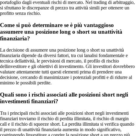
portafoglio dagli eventuali rischi di mercato. Nel trading di arbitraggio,
si sfruttano le discrepanze di prezzo tra attività simili per ottenere un
profitto senza rischio.
Come si può determinare se è più vantaggioso
assumere una posizione long o short su unattività
finanziaria?
La decisione di assumere una posizione long o short su unattività
finanziaria dipende da diversi fattori, tra cui lanalisi fondamentale e
tecnica dellattività, le previsioni di mercato, il profilo di rischio
dellinvestitore e gli obiettivi di investimento. Gli investitori dovrebbero
valutare attentamente tutti questi elementi prima di prendere una
decisione, cercando di massimizzare i potenziali profitti e di ridurre al
minimo le possibili perdite.
Quali sono i rischi associati alle posizioni short negli
investimenti finanziari?
Tra i principali rischi associati alle posizioni short negli investimenti
finanziari troviamo il rischio di perdita illimitata, il rischio di margin
call e il rischio di squeeze short. La perdita illimitata si verifica quando
il prezzo di unattività finanziaria aumenta in modo significativo,
costringendo linvestitore a coprire la posizione short a un prezzo più