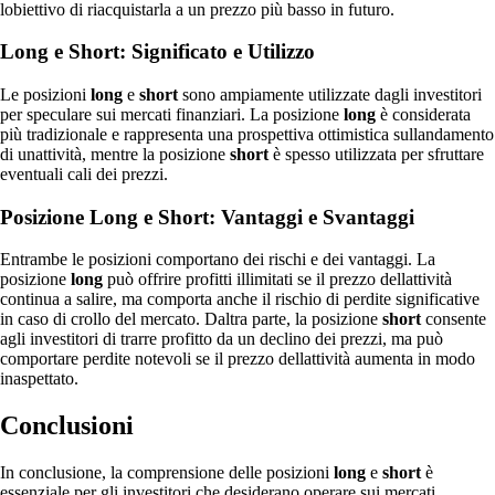
lobiettivo di riacquistarla a un prezzo più basso in futuro.
Long e Short: Significato e Utilizzo
Le posizioni
long
e
short
sono ampiamente utilizzate dagli investitori
per speculare sui mercati finanziari. La posizione
long
è considerata
più tradizionale e rappresenta una prospettiva ottimistica sullandamento
di unattività, mentre la posizione
short
è spesso utilizzata per sfruttare
eventuali cali dei prezzi.
Posizione Long e Short: Vantaggi e Svantaggi
Entrambe le posizioni comportano dei rischi e dei vantaggi. La
posizione
long
può offrire profitti illimitati se il prezzo dellattività
continua a salire, ma comporta anche il rischio di perdite significative
in caso di crollo del mercato. Daltra parte, la posizione
short
consente
agli investitori di trarre profitto da un declino dei prezzi, ma può
comportare perdite notevoli se il prezzo dellattività aumenta in modo
inaspettato.
Conclusioni
In conclusione, la comprensione delle posizioni
long
e
short
è
essenziale per gli investitori che desiderano operare sui mercati