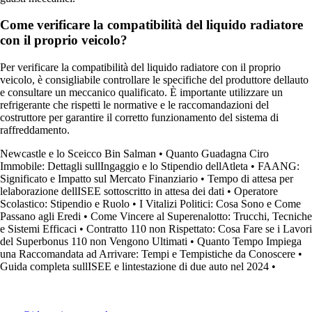
Come verificare la compatibilità del liquido radiatore
con il proprio veicolo?
Per verificare la compatibilità del liquido radiatore con il proprio
veicolo, è consigliabile controllare le specifiche del produttore dellauto
e consultare un meccanico qualificato. È importante utilizzare un
refrigerante che rispetti le normative e le raccomandazioni del
costruttore per garantire il corretto funzionamento del sistema di
raffreddamento.
Newcastle e lo Sceicco Bin Salman
•
Quanto Guadagna Ciro
Immobile: Dettagli sullIngaggio e lo Stipendio dellAtleta
•
FAANG:
Significato e Impatto sul Mercato Finanziario
•
Tempo di attesa per
lelaborazione dellISEE sottoscritto in attesa dei dati
•
Operatore
Scolastico: Stipendio e Ruolo
•
I Vitalizi Politici: Cosa Sono e Come
Passano agli Eredi
•
Come Vincere al Superenalotto: Trucchi, Tecniche
e Sistemi Efficaci
•
Contratto 110 non Rispettato: Cosa Fare se i Lavori
del Superbonus 110 non Vengono Ultimati
•
Quanto Tempo Impiega
una Raccomandata ad Arrivare: Tempi e Tempistiche da Conoscere
•
Guida completa sullISEE e lintestazione di due auto nel 2024
•