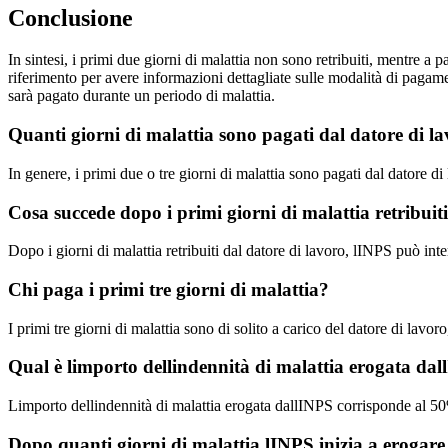
Conclusione
In sintesi, i primi due giorni di malattia non sono retribuiti, mentre a 
riferimento per avere informazioni dettagliate sulle modalità di pagame
sarà pagato durante un periodo di malattia.
Quanti giorni di malattia sono pagati dal datore di l
In genere, i primi due o tre giorni di malattia sono pagati dal datore d
Cosa succede dopo i primi giorni di malattia retribuit
Dopo i giorni di malattia retribuiti dal datore di lavoro, lINPS può int
Chi paga i primi tre giorni di malattia?
I primi tre giorni di malattia sono di solito a carico del datore di la
Qual è limporto dellindennità di malattia erogata da
Limporto dellindennità di malattia erogata dallINPS corrisponde al 50%
Dopo quanti giorni di malattia lINPS inizia a erogare