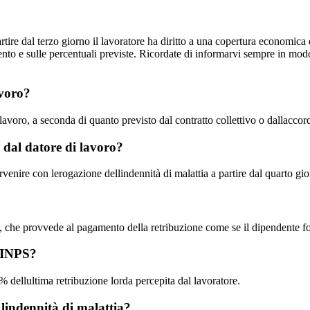
partire dal terzo giorno il lavoratore ha diritto a una copertura economica 
nto e sulle percentuali previste. Ricordate di informarvi sempre in modo 
avoro?
i lavoro, a seconda di quanto previsto dal contratto collettivo o dallaccor
i dal datore di lavoro?
ervenire con lerogazione dellindennità di malattia a partire dal quarto gi
voro, che provvede al pagamento della retribuzione come se il dipendente f
llINPS?
 dellultima retribuzione lorda percepita dal lavoratore.
 lindennità di malattia?