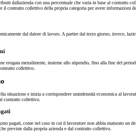
tribuiti dallazienda con una percentuale che varia in base al contratto col
e il contratto collettivo della propria categoria per avere informazioni d
camente dal datore di lavoro. A partire dal terzo giorno, invece, lazien
ni
ne erogata mensilmente, insieme allo stipendio, fino alla fine del period
ontratto collettivo.
no
della situazione e inizia a corrispondere unindennità economica al lavorat
al contratto collettivo.
gati
gono pagati, come nel caso in cui il lavoratore non abbia maturato un de
he previste dalla propria azienda e dal contratto collettivo.