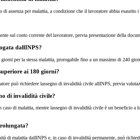
 di assenza per malattia, a condizione che il lavoratore abbia esaurito i g
mente sul conto corrente del lavoratore, previa presentazione della doc
rogata dallINPS?
orni per la stessa malattia, prorogabile fino a un massimo di 240 giorni
superiore ai 180 giorni?
voratore può richiedere lassegno di invalidità civile allINPS, previa val
o di invalidità civile?
aso di malattia, mentre lassegno di invalidità civile è un beneficio a 
 prolungata?
ennità di malattia dallINPS e, in caso di invalidità permanente, può richi