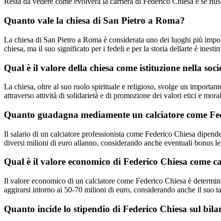
Resta da vedere come evolverà la carriera di Federico Chiesa e se riuscir
Quanto vale la chiesa di San Pietro a Roma?
La chiesa di San Pietro a Roma è considerata uno dei luoghi più importan
chiesa, ma il suo significato per i fedeli e per la storia dellarte è inesti
Qual è il valore della chiesa come istituzione nella s
La chiesa, oltre al suo ruolo spirituale e religioso, svolge un importan
attraverso attività di solidarietà e di promozione dei valori etici e moral
Quanto guadagna mediamente un calciatore come Fe
Il salario di un calciatore professionista come Federico Chiesa dipende d
diversi milioni di euro allanno, considerando anche eventuali bonus leg
Qual è il valore economico di Federico Chiesa come ca
Il valore economico di un calciatore come Federico Chiesa è determinato d
aggirarsi intorno ai 50-70 milioni di euro, considerando anche il suo ta
Quanto incide lo stipendio di Federico Chiesa sul bila