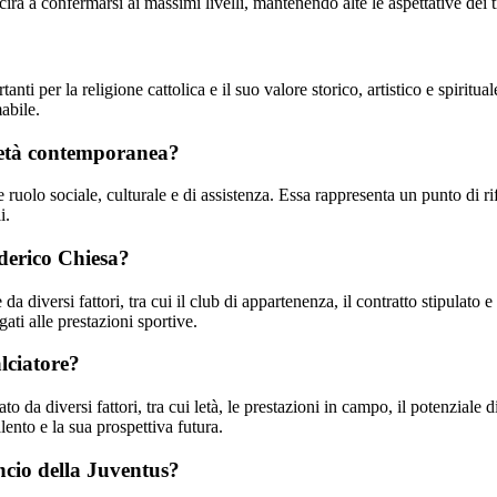
à a confermarsi ai massimi livelli, mantenendo alte le aspettative dei tif
ti per la religione cattolica e il suo valore storico, artistico e spiritu
mabile.
ocietà contemporanea?
te ruolo sociale, culturale e di assistenza. Essa rappresenta un punto di 
i.
derico Chiesa?
a diversi fattori, tra cui il club di appartenenza, il contratto stipulato 
ati alle prestazioni sportive.
lciatore?
a diversi fattori, tra cui letà, le prestazioni in campo, il potenziale di
lento e la sua prospettiva futura.
ncio della Juventus?