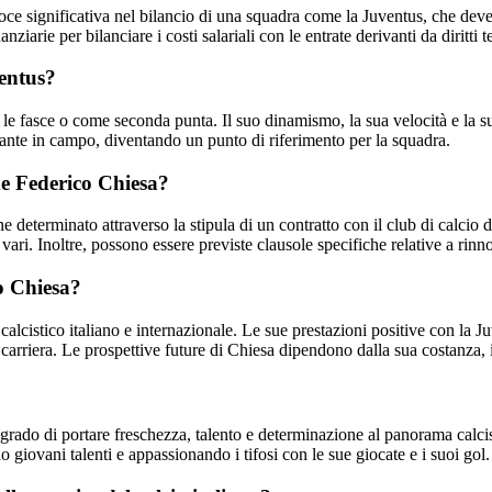
e significativa nel bilancio di una squadra come la Juventus, che deve ge
anziarie per bilanciare i costi salariali con le entrate derivanti da diritt
ventus?
 le fasce o come seconda punta. Il suo dinamismo, la sua velocità e la s
tante in campo, diventando un punto di riferimento per la squadra.
me Federico Chiesa?
 determinato attraverso la stipula di un contratto con il club di calcio 
vari. Inoltre, possono essere previste clausole specifiche relative a rinnov
co Chiesa?
alcistico italiano e internazionale. Le sue prestazioni positive con la 
a carriera. Le prospettive future di Chiesa dipendono dalla sua costanza
?
 grado di portare freschezza, talento e determinazione al panorama calci
 giovani talenti e appassionando i tifosi con le sue giocate e i suoi gol.