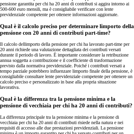
pensione garantita per chi ha 20 anni di contributi si aggira intorno ai
500-600 euro mensili, ma è consigliabile verificare con lente
previdenziale competente per ottenere informazioni aggiornate.
Qual è il calcolo preciso per determinare limporto della
pensione con 20 anni di contributi part-time?
Il calcolo dellimporto della pensione per chi ha lavorato part-time per
20 anni richiede una valutazione dettagliata dei contributi versati
durante il periodo di lavoro. È importante considerare la retribuzione
annua soggetta a contribuzione e il coefficiente di trasformazione
previsto dalla normativa previdenziale. Poiché i contributi versati a
tempo parziale potrebbero influenzare limporto finale della pensione, è
consigliabile consultare lente previdenziale competente per ottenere un
calcolo preciso e personalizzato in base alla propria situazione
lavorativa.
Qual è la differenza tra la pensione minima e la
pensione di vecchiaia per chi ha 20 anni di contributi?
La differenza principale tra la pensione minima e la pensione di
vecchiaia per chi ha 20 anni di contributi risiede nella natura e nei
requisiti di accesso alle due prestazioni previdenziali. La pensione
minima è un importo garantito per chi ha versato contributi per un