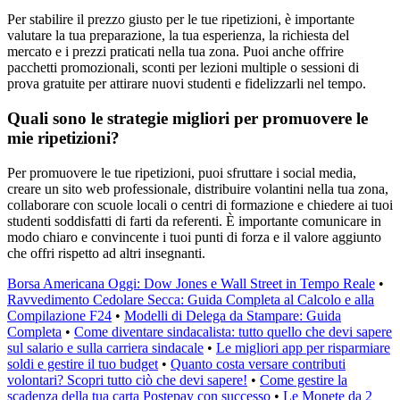
Per stabilire il prezzo giusto per le tue ripetizioni, è importante
valutare la tua preparazione, la tua esperienza, la richiesta del
mercato e i prezzi praticati nella tua zona. Puoi anche offrire
pacchetti promozionali, sconti per lezioni multiple o sessioni di
prova gratuite per attirare nuovi studenti e fidelizzarli nel tempo.
Quali sono le strategie migliori per promuovere le
mie ripetizioni?
Per promuovere le tue ripetizioni, puoi sfruttare i social media,
creare un sito web professionale, distribuire volantini nella tua zona,
collaborare con scuole locali o centri di formazione e chiedere ai tuoi
studenti soddisfatti di farti da referenti. È importante comunicare in
modo chiaro e convincente i tuoi punti di forza e il valore aggiunto
che offri rispetto ad altri insegnanti.
Borsa Americana Oggi: Dow Jones e Wall Street in Tempo Reale
•
Ravvedimento Cedolare Secca: Guida Completa al Calcolo e alla
Compilazione F24
•
Modelli di Delega da Stampare: Guida
Completa
•
Come diventare sindacalista: tutto quello che devi sapere
sul salario e sulla carriera sindacale
•
Le migliori app per risparmiare
soldi e gestire il tuo budget
•
Quanto costa versare contributi
volontari? Scopri tutto ciò che devi sapere!
•
Come gestire la
scadenza della tua carta Postepay con successo
•
Le Monete da 2