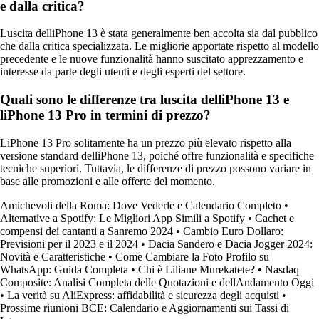
e dalla critica?
Luscita delliPhone 13 è stata generalmente ben accolta sia dal pubblico
che dalla critica specializzata. Le migliorie apportate rispetto al modello
precedente e le nuove funzionalità hanno suscitato apprezzamento e
interesse da parte degli utenti e degli esperti del settore.
Quali sono le differenze tra luscita delliPhone 13 e
liPhone 13 Pro in termini di prezzo?
LiPhone 13 Pro solitamente ha un prezzo più elevato rispetto alla
versione standard delliPhone 13, poiché offre funzionalità e specifiche
tecniche superiori. Tuttavia, le differenze di prezzo possono variare in
base alle promozioni e alle offerte del momento.
Amichevoli della Roma: Dove Vederle e Calendario Completo
•
Alternative a Spotify: Le Migliori App Simili a Spotify
•
Cachet e
compensi dei cantanti a Sanremo 2024
•
Cambio Euro Dollaro:
Previsioni per il 2023 e il 2024
•
Dacia Sandero e Dacia Jogger 2024:
Novità e Caratteristiche
•
Come Cambiare la Foto Profilo su
WhatsApp: Guida Completa
•
Chi è Liliane Murekatete?
•
Nasdaq
Composite: Analisi Completa delle Quotazioni e dellAndamento Oggi
•
La verità su AliExpress: affidabilità e sicurezza degli acquisti
•
Prossime riunioni BCE: Calendario e Aggiornamenti sui Tassi di