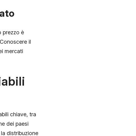
cato
uo prezzo è
 Conoscere il
ei mercati
abili
bili chiave, tra
he dei paesi
la distribuzione