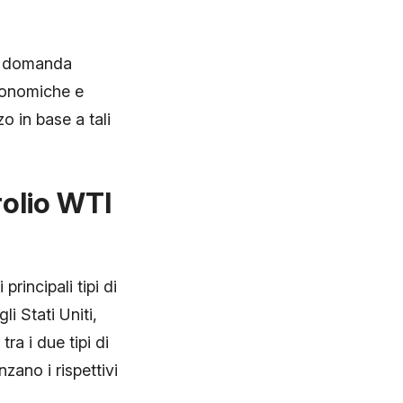
la domanda
economiche e
o in base a tali
rolio WTI
rincipali tipi di
li Stati Uniti,
ra i due tipi di
zano i rispettivi