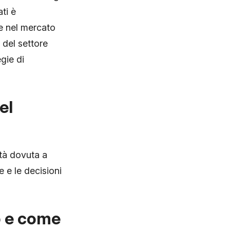
ti è
re nel mercato
 del settore
gie di
el
ità dovuta a
e e le decisioni
io e come