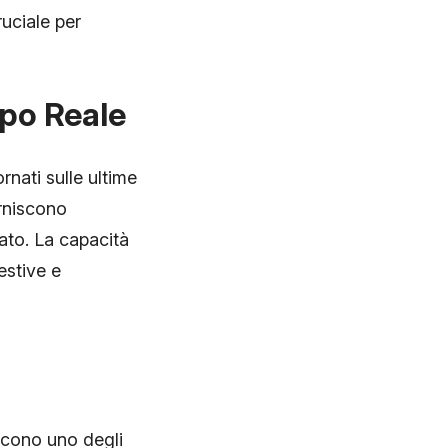
ruciale per
mpo Reale
rnati sulle ultime
orniscono
ato. La capacità
estive e
iscono uno degli