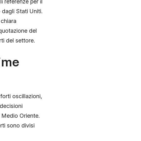
i referenze per il
agli Stati Uniti.
 chiara
quotazione del
ti del settore.
time
orti oscillazioni,
decisioni
n Medio Oriente.
rti sono divisi