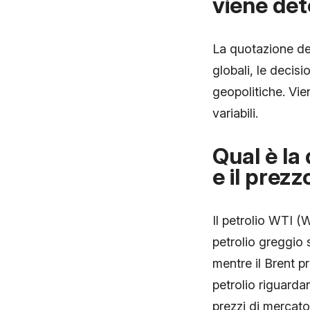
viene de
La quotazione del
globali, le decis
geopolitiche. Vien
variabili.
Qual è la 
e il prezz
Il petrolio WTI (W
petrolio greggio s
mentre il Brent p
petrolio riguardan
prezzi di mercato