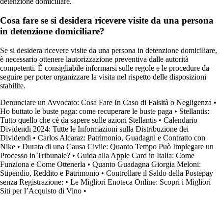
detenzione domiciliare.
Cosa fare se si desidera ricevere visite da una persona
in detenzione domiciliare?
Se si desidera ricevere visite da una persona in detenzione domiciliare,
è necessario ottenere lautorizzazione preventiva dalle autorità
competenti. È consigliabile informarsi sulle regole e le procedure da
seguire per poter organizzare la visita nel rispetto delle disposizioni
stabilite.
Denunciare un Avvocato: Cosa Fare In Caso di Falsità o Negligenza
•
Ho buttato le buste paga: come recuperare le buste paga
•
Stellantis:
Tutto quello che cè da sapere sulle azioni Stellantis
•
Calendario
Dividendi 2024: Tutte le Informazioni sulla Distribuzione dei
Dividendi
•
Carlos Alcaraz: Patrimonio, Guadagni e Contratto con
Nike
•
Durata di una Causa Civile: Quanto Tempo Può Impiegare un
Processo in Tribunale?
•
Guida alla Apple Card in Italia: Come
Funziona e Come Ottenerla
•
Quanto Guadagna Giorgia Meloni:
Stipendio, Reddito e Patrimonio
•
Controllare il Saldo della Postepay
senza Registrazione:
•
Le Migliori Enoteca Online: Scopri i Migliori
Siti per l’Acquisto di Vino
•