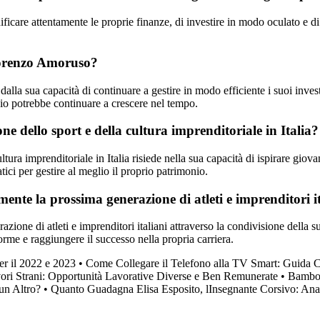
ficare attentamente le proprie finanze, di investire in modo oculato e di
 Lorenzo Amoruso?
la sua capacità di continuare a gestire in modo efficiente i suoi invest
nio potrebbe continuare a crescere nel tempo.
 dello sport e della cultura imprenditoriale in Italia?
ura imprenditoriale in Italia risiede nella sua capacità di ispirare giova
tici per gestire al meglio il proprio patrimonio.
te la prossima generazione di atleti e imprenditori it
one di atleti e imprenditori italiani attraverso la condivisione della s
rme e raggiungere il successo nella propria carriera.
er il 2022 e 2023
•
Come Collegare il Telefono alla TV Smart: Guida 
ori Strani: Opportunità Lavorative Diverse e Ben Remunerate
•
Bambol
un Altro?
•
Quanto Guadagna Elisa Esposito, lInsegnante Corsivo: Ana