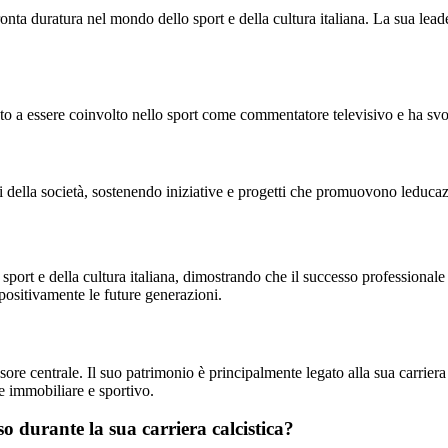
ta duratura nel mondo dello sport e della cultura italiana. La sua lead
o a essere coinvolto nello sport come commentatore televisivo e ha svolt
lla società, sostenendo iniziative e progetti che promuovono leducazio
ort e della cultura italiana, dimostrando che il successo professionale 
positivamente le future generazioni.
re centrale. Il suo patrimonio è principalmente legato alla sua carriera
re immobiliare e sportivo.
o durante la sua carriera calcistica?