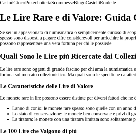
Casinò
Gioco
Poker
Lotteria
Scommesse
Bingo
Castelli
Roulette
Le Lire Rare e di Valore: Guida
Se sei un appassionato di numismatica o semplicemente curioso di scoprire
spesso sono disposti a pagare cifre considerevoli per arricchire la propri
possono rappresentare una vera fortuna per chi le possiede.
Quali Sono le Lire più Ricercate dai Collezi
Le lire rare sono oggetti di grande fascino per chi ama la numismatica e 
fortuna sul mercato collezionistico. Ma quali sono le specifiche caratte
Le Caratteristiche delle Lire di Valore
Le monete rare in lire possono essere distinte per diversi fattori che ne
Lanno di conio: le monete rare spesso sono quelle con un anno di
Lo stato di conservazione: le monete ben conservate e privi di gr
La tiratura: le monete con una tiratura limitata sono solitamente pi
Le 100 Lire che Valgono di più