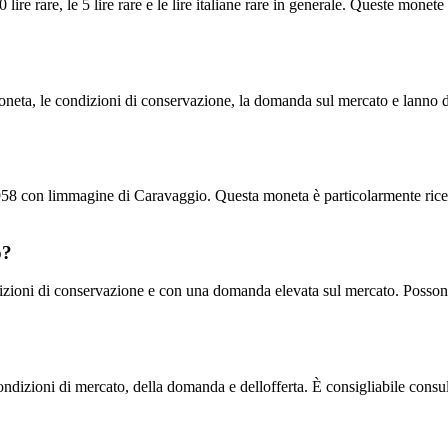
0 lire rare, le 5 lire rare e le lire italiane rare in generale. Queste mone
la moneta, le condizioni di conservazione, la domanda sul mercato e lanno d
l 1958 con limmagine di Caravaggio. Questa moneta è particolarmente ricer
o?
izioni di conservazione e con una domanda elevata sul mercato. Possono 
condizioni di mercato, della domanda e dellofferta. È consigliabile consu