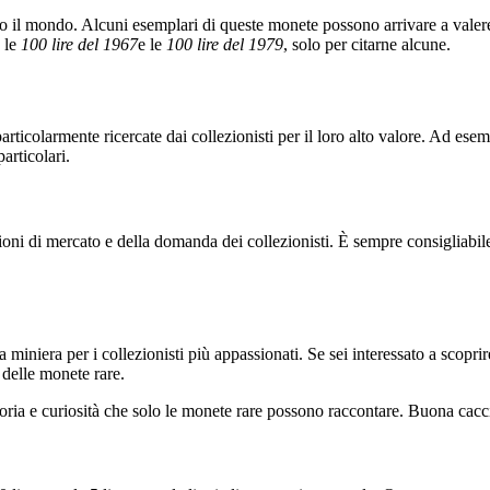
tto il mondo. Alcuni esemplari di queste monete possono arrivare a valere 
, le
100 lire del 1967
e le
100 lire del 1979
, solo per citarne alcune.
articolarmente ricercate dai collezionisti per il loro alto valore. Ad ese
articolari.
oni di mercato e della domanda dei collezionisti. È sempre consigliabil
iniera per i collezionisti più appassionati. Se sei interessato a scoprire
 delle monete rare.
oria e curiosità che solo le monete rare possono raccontare. Buona cacc