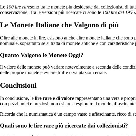
Le
100 lire rare
sono tra le monete più desiderate dai collezionisti di tu
conservazione. Tra le versioni più ricercate ci sono le
100 lire del 1956
Le Monete Italiane che Valgono di più
Oltre alle monete in lire, esistono anche altre monete italiane che sono p
nominale, soprattutto se si tratta di monete antiche e con caratteristiche p
Quanto Valgono le Monete Oggi?
Il valore delle monete può variare notevolmente a seconda delle condizi
delle proprie monete e evitare truffe o valutazioni errate.
Conclusioni
In conclusione, le
lire rare e di valore
rappresentano una vera e propria m
con pezzi unici e preziosi, non esitare a esplorare il mondo affascinante
Ricorda che la numismatica è un campo vasto e affascinante, ricco di st
Quali sono le lire rare più ricercate dai collezionisti?