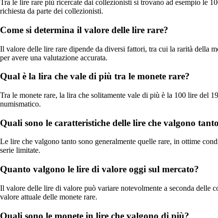
Tra le lire rare più ricercate dai collezionisti si trovano ad esempio le 10
richiesta da parte dei collezionisti.
Come si determina il valore delle lire rare?
Il valore delle lire rare dipende da diversi fattori, tra cui la rarità del
per avere una valutazione accurata.
Qual è la lira che vale di più tra le monete rare?
Tra le monete rare, la lira che solitamente vale di più è la 100 lire de
numismatico.
Quali sono le caratteristiche delle lire che valgono tant
Le lire che valgono tanto sono generalmente quelle rare, in ottime cond
serie limitate.
Quanto valgono le lire di valore oggi sul mercato?
Il valore delle lire di valore può variare notevolmente a seconda delle 
valore attuale delle monete rare.
Quali sono le monete in lire che valgono di più?