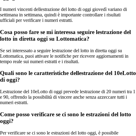
I numeri vincenti dellestrazione del lotto di oggi giovedì variano di
settimana in settimana, quindi è importante controllare i risultati
ufficiali per verificare i numeri estratti.
Cosa posso fare se mi interessa seguire lestrazione del
lotto in diretta oggi su Lottomatica?
Se sei interessato a seguire lestrazione del lotto in diretta oggi su
Lottomatica, puoi attivare le notifiche per ricevere aggiornamenti in
tempo reale sui numeri estratti e i risultati.
Quali sono le caratteristiche dellestrazione del 10eLotto
di oggi?
Lestrazione del 10eLotto di oggi prevede lestrazione di 20 numeri tra 1
e 90, offrendo la possibilità di vincere anche senza azzeccare tutti i
numeri estratti.
Come posso verificare se ci sono le estrazioni del lotto
oggi?
Per verificare se ci sono le estrazioni del lotto oggi, è possibile