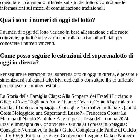
consultare il calendario ufficiale sul sito del lotto o controllare le
informazioni sui mezzi di comunicazione tradizionali.
Quali sono i numeri di oggi del lotto?
I numeri di oggi del lotto variano in base allestrazione e alle ruote
coinvolte, quindi è necessario controllare i risultati ufficiali per
conoscere i numeri vincenti.
Come posso seguire le estrazioni del superenalotto di
oggi in diretta?
Per seguire le estrazioni del superenalotto di oggi in diretta, è possibile
sintonizzarsi sui canali televisivi dedicati o consultare il sito ufficiale
per conoscere i numeri estratti.
La Storia della Famiglia Claps: Alla Scoperta dei Fratelli Luciano e
Gildo
•
Costo Tagliando Auto: Quanto Costa e Come Risparmiare
•
Guida al Topless in Spiaggia: Consigli e Normative in Italia
•
Quanto
Costa Noleggiare una Supercar di Lusso?
•
Francesca Costa: La
Mamma di Nicolò Zaniolo
•
Auguri per la festa della donna 2024:
Frasi e Immagini da Condividere
•
Guida al Topless in Spiaggia:
Consigli e Normative in Italia
•
Guida Completa alle Partite di Calcio
in TV Oggi: Europa League e Conference League
•
Data e Numero