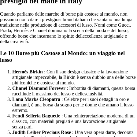
prestigio del made in Italy
Quando parliamo delle marche di borse più costose al mondo, non
possiamo non citare i prestigiosi brand italiani che vantano una lunga
tradizione nella produzione di accessori di lusso. Nomi come Gucci,
Prada, Hermès e Chanel dominano la scena della moda e del lusso,
offrendo borse che incarnano lo spirito delleccellenza artigianale e
della creatività.
Le 10 Borse più Costose al Mondo: un viaggio nel
lusso
Hermès Birkin
: Con il suo design classico e la lavorazione
artigianale impeccabile, la Birkin è senza dubbio una delle borse
più iconiche e costose al mondo.
Chanel Diamond Forever
: Imbottita di diamanti, questa borsa
racchiude il massimo del lusso e dellesclusività.
Lana Marks Cleopatra
: Celebre per i suoi dettagli in oro e
diamanti, è una borsa da sogno per le donne che amano il lusso
estremo.
Fendi Selleria Baguette
: Una reinterpretazione moderna di un
classico, con materiali pregiati e una lavorazione artigianale
senza pari.
Judith Leiber Precious Rose
: Una vera opera darte, decorata