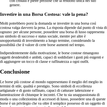
con cristalli e pietre preziose che la rendono unica nel suo
genere.
Investire in una Borsa Costosa: vale la pena?
Molti potrebbero porsi la domanda se investire in una borsa così
costosa valga davvero la pena. La risposta dipende dal punto di vista di
ognuno: per alcune persone, possedere una borsa di lusso rappresenta
un simbolo di successo e status sociale, mentre per altre è
unopportunità di investimento a lungo termine, considerando la
possibilità che il valore di certe borse aumenti nel tempo.
Indipendentemente dalla motivazione, le borse costose rimangono
oggetti desiderabili e ambiti, capaci di soddisfare i gusti più esigenti e
di aggiungere un tocco di classe e raffinatezza a ogni outfit.
Conclusione
Le borse più costose al mondo rappresentano il meglio del meglio in
termini di stile, qualità e prestigio. Sono simboli di eccellenza
artigianale e di gusto raffinato, capaci di catturare lattenzione e
lammirazione di chiunque le incontri. Che tu sia unappassionata di
moda o una collezionista di accessori di lusso, possedere una di queste
borse è un privilegio che va oltre il semplice possesso di un oggetto di