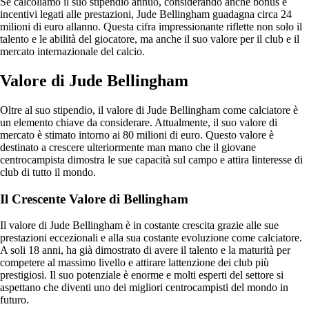
Se calcoliamo il suo stipendio annuo, considerando anche bonus e
incentivi legati alle prestazioni, Jude Bellingham guadagna circa 24
milioni di euro allanno. Questa cifra impressionante riflette non solo il
talento e le abilità del giocatore, ma anche il suo valore per il club e il
mercato internazionale del calcio.
Valore di Jude Bellingham
Oltre al suo stipendio, il valore di Jude Bellingham come calciatore è
un elemento chiave da considerare. Attualmente, il suo valore di
mercato è stimato intorno ai 80 milioni di euro. Questo valore è
destinato a crescere ulteriormente man mano che il giovane
centrocampista dimostra le sue capacità sul campo e attira linteresse di
club di tutto il mondo.
Il Crescente Valore di Bellingham
Il valore di Jude Bellingham è in costante crescita grazie alle sue
prestazioni eccezionali e alla sua costante evoluzione come calciatore.
A soli 18 anni, ha già dimostrato di avere il talento e la maturità per
competere al massimo livello e attirare lattenzione dei club più
prestigiosi. Il suo potenziale è enorme e molti esperti del settore si
aspettano che diventi uno dei migliori centrocampisti del mondo in
futuro.