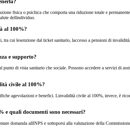
tenerla?
one fisica o psichica che comporta una riduzione totale e permanente de
lute dellindividuo.
ità al 100%?
 tra cui lesenzione dal ticket sanitario, laccesso a pensioni di invalidit
enza e supporto?
 punto di vista sanitario che sociale. Possono accedere a servizi di assist
dità civile al 100%?
cifiche agevolazioni e benefici. Linvalidità civile al 100%, invece, è 
0% e quali documenti sono necessari?
entare domanda allINPS e sottoporsi alla valutazione della Commissione me