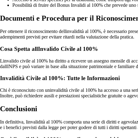
Possibilità di fruire del Bonus Invalidi al 100% che prevede uno sc
Documenti e Procedura per il Riconoscime
Per ottenere il riconoscimento dellinvalidità al 100%, è necessario pre
adempimenti previsti per evitare ritardi nella valutazione della pratica.
Cosa Spetta allInvalido Civile al 100%
Linvalido civile al 100% ha diritto a ricevere un assegno mensile di ac
dallINPS e può variare in base alla situazione patrimoniale e familiare d
Invalidità Civile al 100%: Tutte le Informazioni
Chi è riconosciuto con uninvalidità civile al 100% ha accesso a una serie d
Inoltre, può richiedere ausili e prestazioni specialistiche gratuite o agevo
Conclusioni
In definitiva, linvalidità al 100% comporta una serie di diritti e agevol
e i benefici previsti dalla legge per poter godere di tutti i diritti spettant