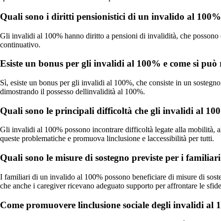
Quali sono i diritti pensionistici di un invalido al 100
Gli invalidi al 100% hanno diritto a pensioni di invalidità, che possono
continuativo.
Esiste un bonus per gli invalidi al 100% e come si può 
Sì, esiste un bonus per gli invalidi al 100%, che consiste in un sosteg
dimostrando il possesso dellinvalidità al 100%.
Quali sono le principali difficoltà che gli invalidi al 
Gli invalidi al 100% possono incontrare difficoltà legate alla mobilità, al
queste problematiche e promuova linclusione e laccessibilità per tutti.
Quali sono le misure di sostegno previste per i familia
I familiari di un invalido al 100% possono beneficiare di misure di sost
che anche i caregiver ricevano adeguato supporto per affrontare le sfide 
Come promuovere linclusione sociale degli invalidi al