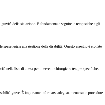
gravità della situazione. È fondamentale seguire le tempistiche e gli
 spese legate alla gestione della disabilità. Questo assegno è erogato
à nelle liste di attesa per interventi chirurgici o terapie specifiche.
 disabilità grave. È importante informarsi adeguatamente sulle procedure