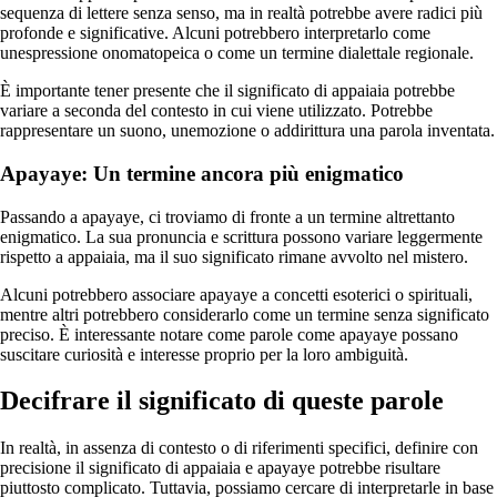
sequenza di lettere senza senso, ma in realtà potrebbe avere radici più
profonde e significative. Alcuni potrebbero interpretarlo come
unespressione onomatopeica o come un termine dialettale regionale.
È importante tener presente che il significato di appaiaia potrebbe
variare a seconda del contesto in cui viene utilizzato. Potrebbe
rappresentare un suono, unemozione o addirittura una parola inventata.
Apayaye: Un termine ancora più enigmatico
Passando a apayaye, ci troviamo di fronte a un termine altrettanto
enigmatico. La sua pronuncia e scrittura possono variare leggermente
rispetto a appaiaia, ma il suo significato rimane avvolto nel mistero.
Alcuni potrebbero associare apayaye a concetti esoterici o spirituali,
mentre altri potrebbero considerarlo come un termine senza significato
preciso. È interessante notare come parole come apayaye possano
suscitare curiosità e interesse proprio per la loro ambiguità.
Decifrare il significato di queste parole
In realtà, in assenza di contesto o di riferimenti specifici, definire con
precisione il significato di appaiaia e apayaye potrebbe risultare
piuttosto complicato. Tuttavia, possiamo cercare di interpretarle in base