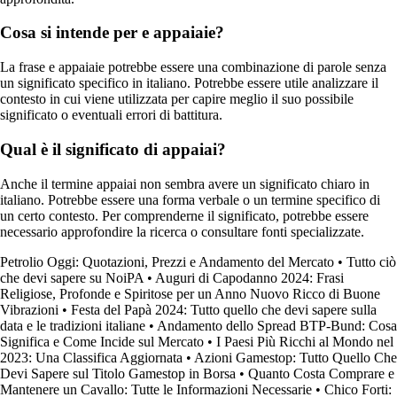
Cosa si intende per e appaiaie?
La frase e appaiaie potrebbe essere una combinazione di parole senza
un significato specifico in italiano. Potrebbe essere utile analizzare il
contesto in cui viene utilizzata per capire meglio il suo possibile
significato o eventuali errori di battitura.
Qual è il significato di appaiai?
Anche il termine appaiai non sembra avere un significato chiaro in
italiano. Potrebbe essere una forma verbale o un termine specifico di
un certo contesto. Per comprenderne il significato, potrebbe essere
necessario approfondire la ricerca o consultare fonti specializzate.
Petrolio Oggi: Quotazioni, Prezzi e Andamento del Mercato
•
Tutto ciò
che devi sapere su NoiPA
•
Auguri di Capodanno 2024: Frasi
Religiose, Profonde e Spiritose per un Anno Nuovo Ricco di Buone
Vibrazioni
•
Festa del Papà 2024: Tutto quello che devi sapere sulla
data e le tradizioni italiane
•
Andamento dello Spread BTP-Bund: Cosa
Significa e Come Incide sul Mercato
•
I Paesi Più Ricchi al Mondo nel
2023: Una Classifica Aggiornata
•
Azioni Gamestop: Tutto Quello Che
Devi Sapere sul Titolo Gamestop in Borsa
•
Quanto Costa Comprare e
Mantenere un Cavallo: Tutte le Informazioni Necessarie
•
Chico Forti: