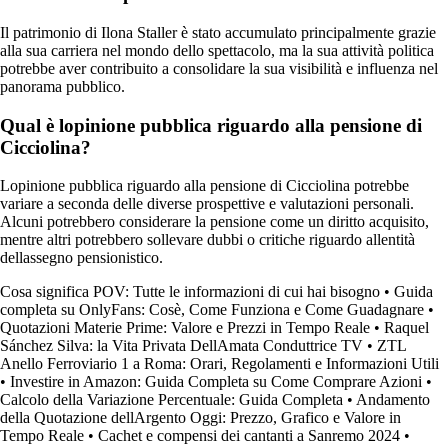
Il patrimonio di Ilona Staller è stato accumulato principalmente grazie
alla sua carriera nel mondo dello spettacolo, ma la sua attività politica
potrebbe aver contribuito a consolidare la sua visibilità e influenza nel
panorama pubblico.
Qual è lopinione pubblica riguardo alla pensione di
Cicciolina?
Lopinione pubblica riguardo alla pensione di Cicciolina potrebbe
variare a seconda delle diverse prospettive e valutazioni personali.
Alcuni potrebbero considerare la pensione come un diritto acquisito,
mentre altri potrebbero sollevare dubbi o critiche riguardo allentità
dellassegno pensionistico.
Cosa significa POV: Tutte le informazioni di cui hai bisogno
•
Guida
completa su OnlyFans: Cosè, Come Funziona e Come Guadagnare
•
Quotazioni Materie Prime: Valore e Prezzi in Tempo Reale
•
Raquel
Sánchez Silva: la Vita Privata DellAmata Conduttrice TV
•
ZTL
Anello Ferroviario 1 a Roma: Orari, Regolamenti e Informazioni Utili
•
Investire in Amazon: Guida Completa su Come Comprare Azioni
•
Calcolo della Variazione Percentuale: Guida Completa
•
Andamento
della Quotazione dellArgento Oggi: Prezzo, Grafico e Valore in
Tempo Reale
•
Cachet e compensi dei cantanti a Sanremo 2024
•