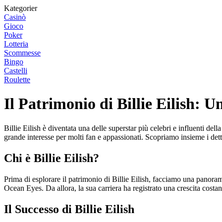
Kategorier
Casinò
Gioco
Poker
Lotteria
Scommesse
Bingo
Castelli
Roulette
Il Patrimonio di Billie Eilish: 
Billie Eilish è diventata una delle superstar più celebri e influenti de
grande interesse per molti fan e appassionati. Scopriamo insieme i detta
Chi è Billie Eilish?
Prima di esplorare il patrimonio di Billie Eilish, facciamo una panorami
Ocean Eyes. Da allora, la sua carriera ha registrato una crescita cos
Il Successo di Billie Eilish