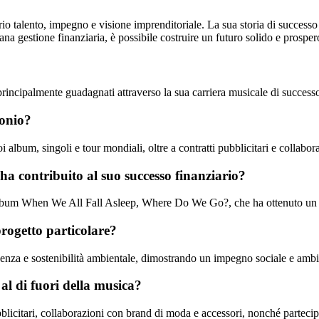
nario talento, impegno e visione imprenditoriale. La sua storia di succes
ana gestione finanziaria, è possibile costruire un futuro solido e prosper
, principalmente guadagnati attraverso la sua carriera musicale di success
monio?
i album, singoli e tour mondiali, oltre a contratti pubblicitari e collabo
e ha contribuito al suo successo finanziario?
 suo album When We All Fall Asleep, Where Do We Go?, che ha ottenuto un
progetto particolare?
ficenza e sostenibilità ambientale, dimostrando un impegno sociale e ambi
h al di fuori della musica?
blicitari, collaborazioni con brand di moda e accessori, nonché partecipa