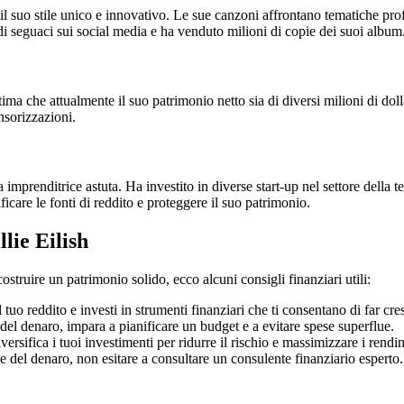
il suo stile unico e innovativo. Le sue canzoni affrontano tematiche prof
di seguaci sui social media e ha venduto milioni di copie dei suoi album
tima che attualmente il suo patrimonio netto sia di diversi milioni di dolla
nsorizzazioni.
a imprenditrice astuta. Ha investito in diverse start-up nel settore della 
ficare le fonti di reddito e proteggere il suo patrimonio.
lie Eilish
ostruire un patrimonio solido, ecco alcuni consigli finanziari utili:
tuo reddito e investi in strumenti finanziari che ti consentano di far cre
 del denaro, impara a pianificare un budget e a evitare spese superflue.
ersifica i tuoi investimenti per ridurre il rischio e massimizzare i rendi
 del denaro, non esitare a consultare un consulente finanziario esperto.