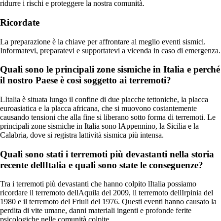
ridurre i rischi e proteggere la nostra comunità.
Ricordate
La preparazione è la chiave per affrontare al meglio eventi sismici.
Informatevi, preparatevi e supportatevi a vicenda in caso di emergenza.
Quali sono le principali zone sismiche in Italia e perché
il nostro Paese è così soggetto ai terremoti?
LItalia è situata lungo il confine di due placche tettoniche, la placca
euroasiatica e la placca africana, che si muovono costantemente
causando tensioni che alla fine si liberano sotto forma di terremoti. Le
principali zone sismiche in Italia sono lAppennino, la Sicilia e la
Calabria, dove si registra lattività sismica più intensa.
Quali sono stati i terremoti più devastanti nella storia
recente dellItalia e quali sono state le conseguenze?
Tra i terremoti più devastanti che hanno colpito lItalia possiamo
ricordare il terremoto dellAquila del 2009, il terremoto dellIrpinia del
1980 e il terremoto del Friuli del 1976. Questi eventi hanno causato la
perdita di vite umane, danni materiali ingenti e profonde ferite
psicologiche nelle comunità colpite.