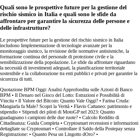
Quali sono le prospettive future per la gestione del
rischio sismico in Italia e quali sono le sfide da
affrontare per garantire la sicurezza delle persone e
delle infrastrutture?
Le prospettive future per la gestione del rischio sismico in Italia
includono limplementazione di tecnologie avanzate per la
monitoraggio sismico, la revisione delle normative antisismiche, la
formazione continua del personale di protezione civile e la
sensibilizzazione della popolazione. Le sfide da affrontare riguardano
la necessità di investimenti adeguati, la pianificazione territoriale
sostenibile e la collaborazione tra enti pubblici e privati per garantire la
sicurezza di tutti.
Quotazione BPM Oggi: Analisi Approfondita sulle Azioni di Banco
BPM
•
Il Denaro nel Gioco del Lotto: Estrazioni e Possibilità di
Vincita
•
Il Valore del Bitcoin: Quanto Vale Oggi?
•
Farina Cruda:
Mangiarla fa Male? Scopri la Verità
•
Flavio Cattaneo: patrimonio e
stipendio
•
Stipendi dei piloti di MotoGP nel 2023: Quanto
guadagnano i campioni delle due ruote?
•
Calcolo Reddito di
Cittadinanza: Guida Completa
•
Cryptosmart recensioni e informazioni
dettagliate su Cryptosmart
•
Controllare il Saldo della Postepay senza
Registrazione:
•
Quanto Pesa un Lingotto dOro?
•