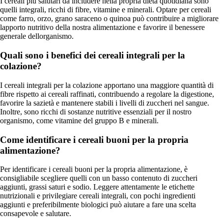
I cereali più salutari da includere nella propria dieta quotidiana sono
quelli integrali, ricchi di fibre, vitamine e minerali. Optare per cereali
come farro, orzo, grano saraceno o quinoa può contribuire a migliorare
lapporto nutritivo della nostra alimentazione e favorire il benessere
generale dellorganismo.
Quali sono i benefici dei cereali integrali per la
colazione?
I cereali integrali per la colazione apportano una maggiore quantità di
fibre rispetto ai cereali raffinati, contribuendo a regolare la digestione,
favorire la sazietà e mantenere stabili i livelli di zuccheri nel sangue.
Inoltre, sono ricchi di sostanze nutritive essenziali per il nostro
organismo, come vitamine del gruppo B e minerali.
Come identificare i cereali buoni per la propria
alimentazione?
Per identificare i cereali buoni per la propria alimentazione, è
consigliabile scegliere quelli con un basso contenuto di zuccheri
aggiunti, grassi saturi e sodio. Leggere attentamente le etichette
nutrizionali e privilegiare cereali integrali, con pochi ingredienti
aggiunti e preferibilmente biologici può aiutare a fare una scelta
consapevole e salutare.