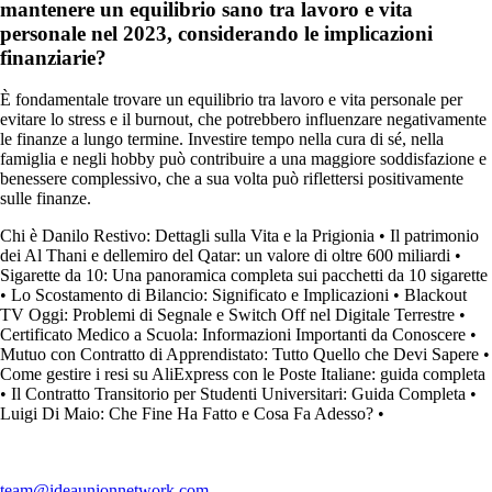
mantenere un equilibrio sano tra lavoro e vita
personale nel 2023, considerando le implicazioni
finanziarie?
È fondamentale trovare un equilibrio tra lavoro e vita personale per
evitare lo stress e il burnout, che potrebbero influenzare negativamente
le finanze a lungo termine. Investire tempo nella cura di sé, nella
famiglia e negli hobby può contribuire a una maggiore soddisfazione e
benessere complessivo, che a sua volta può riflettersi positivamente
sulle finanze.
Chi è Danilo Restivo: Dettagli sulla Vita e la Prigionia
•
Il patrimonio
dei Al Thani e dellemiro del Qatar: un valore di oltre 600 miliardi
•
Sigarette da 10: Una panoramica completa sui pacchetti da 10 sigarette
•
Lo Scostamento di Bilancio: Significato e Implicazioni
•
Blackout
TV Oggi: Problemi di Segnale e Switch Off nel Digitale Terrestre
•
Certificato Medico a Scuola: Informazioni Importanti da Conoscere
•
Mutuo con Contratto di Apprendistato: Tutto Quello che Devi Sapere
•
Come gestire i resi su AliExpress con le Poste Italiane: guida completa
•
Il Contratto Transitorio per Studenti Universitari: Guida Completa
•
Luigi Di Maio: Che Fine Ha Fatto e Cosa Fa Adesso?
•
team@ideaunionnetwork.com