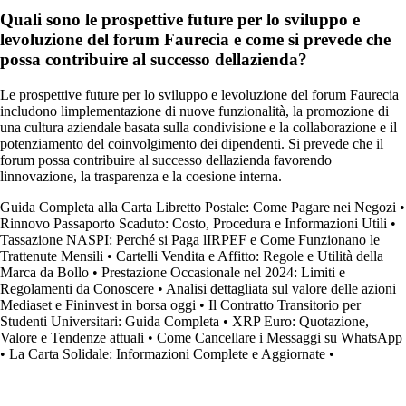
Quali sono le prospettive future per lo sviluppo e
levoluzione del forum Faurecia e come si prevede che
possa contribuire al successo dellazienda?
Le prospettive future per lo sviluppo e levoluzione del forum Faurecia
includono limplementazione di nuove funzionalità, la promozione di
una cultura aziendale basata sulla condivisione e la collaborazione e il
potenziamento del coinvolgimento dei dipendenti. Si prevede che il
forum possa contribuire al successo dellazienda favorendo
linnovazione, la trasparenza e la coesione interna.
Guida Completa alla Carta Libretto Postale: Come Pagare nei Negozi
•
Rinnovo Passaporto Scaduto: Costo, Procedura e Informazioni Utili
•
Tassazione NASPI: Perché si Paga lIRPEF e Come Funzionano le
Trattenute Mensili
•
Cartelli Vendita e Affitto: Regole e Utilità della
Marca da Bollo
•
Prestazione Occasionale nel 2024: Limiti e
Regolamenti da Conoscere
•
Analisi dettagliata sul valore delle azioni
Mediaset e Fininvest in borsa oggi
•
Il Contratto Transitorio per
Studenti Universitari: Guida Completa
•
XRP Euro: Quotazione,
Valore e Tendenze attuali
•
Come Cancellare i Messaggi su WhatsApp
•
La Carta Solidale: Informazioni Complete e Aggiornate
•