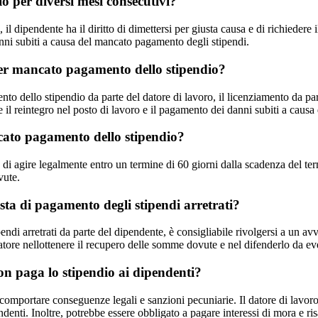
io per diversi mesi consecutivi?
l dipendente ha il diritto di dimettersi per giusta causa e di richiedere il
danni subiti a causa del mancato pagamento degli stipendi.
 per mancato pagamento dello stipendio?
to dello stipendio da parte del datore di lavoro, il licenziamento da par
re il reintegro nel posto di lavoro e il pagamento dei danni subiti a causa
ncato pagamento dello stipendio?
to di agire legalmente entro un termine di 60 giorni dalla scadenza del 
vute.
esta di pagamento degli stipendi arretrati?
endi arretrati da parte del dipendente, è consigliabile rivolgersi a un avv
oratore nellottenere il recupero delle somme dovute e nel difenderlo da ev
on paga lo stipendio ai dipendenti?
comportare conseguenze legali e sanzioni pecuniarie. Il datore di lavor
nti. Inoltre, potrebbe essere obbligato a pagare interessi di mora e risa