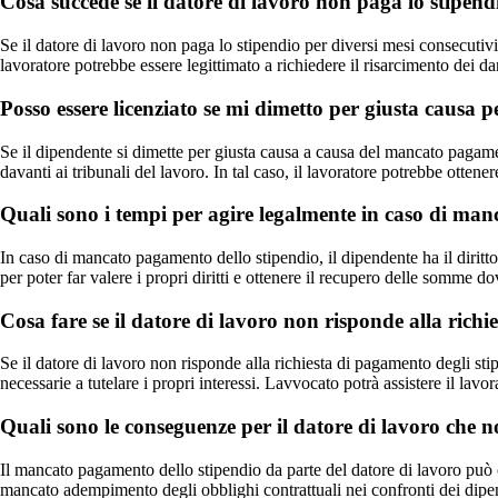
Cosa succede se il datore di lavoro non paga lo stipend
Se il datore di lavoro non paga lo stipendio per diversi mesi consecutivi, i
lavoratore potrebbe essere legittimato a richiedere il risarcimento dei 
Posso essere licenziato se mi dimetto per giusta causa
Se il dipendente si dimette per giusta causa a causa del mancato pagamen
davanti ai tribunali del lavoro. In tal caso, il lavoratore potrebbe ottene
Quali sono i tempi per agire legalmente in caso di ma
In caso di mancato pagamento dello stipendio, il dipendente ha il dirit
per poter far valere i propri diritti e ottenere il recupero delle somme do
Cosa fare se il datore di lavoro non risponde alla richi
Se il datore di lavoro non risponde alla richiesta di pagamento degli stip
necessarie a tutelare i propri interessi. Lavvocato potrà assistere il lav
Quali sono le conseguenze per il datore di lavoro che n
Il mancato pagamento dello stipendio da parte del datore di lavoro può 
mancato adempimento degli obblighi contrattuali nei confronti dei dipende