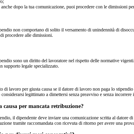
ro;
li anche dopo la tua comunicazione, puoi procedere con le dimissioni per
pendio non comportano di solito il versamento di unindennità di disocc
 di procedere alle dimissioni.
endio sono un diritto del lavoratore nel rispetto delle normative vigent
un supporto legale specializzato.
tto di lavoro per giusta causa se il datore di lavoro non paga lo stipend
 considerarsi legittimato a dimettersi senza preavviso e senza incorrere i
sta causa per mancata retribuzione?
endio, il dipendente deve inviare una comunicazione scritta al datore di
azione tramite raccomandata con ricevuta di ritorno per avere una prov