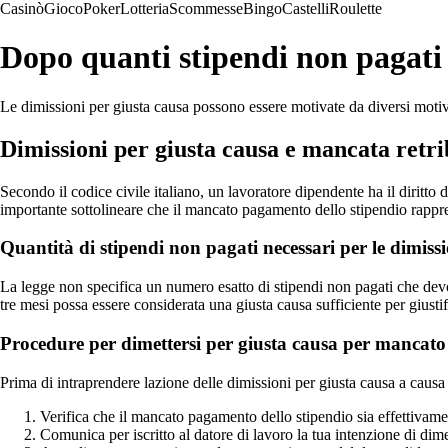
Casinò
Gioco
Poker
Lotteria
Scommesse
Bingo
Castelli
Roulette
Dopo quanti stipendi non pagati
Le dimissioni per giusta causa possono essere motivate da diversi motiv
Dimissioni per giusta causa e mancata retri
Secondo il codice civile italiano, un lavoratore dipendente ha il diritto 
importante sottolineare che il mancato pagamento dello stipendio rappre
Quantità di stipendi non pagati necessari per le dimiss
La legge non specifica un numero esatto di stipendi non pagati che devon
tre mesi possa essere considerata una giusta causa sufficiente per giustif
Procedure per dimettersi per giusta causa per mancato
Prima di intraprendere lazione delle dimissioni per giusta causa a causa
Verifica che il mancato pagamento dello stipendio sia effettivam
Comunica per iscritto al datore di lavoro la tua intenzione di dime