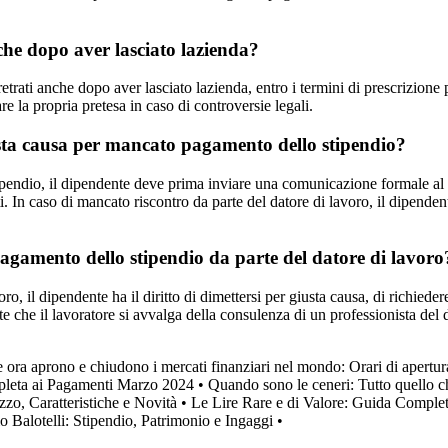
che dopo aver lasciato lazienda?
arretrati anche dopo aver lasciato lazienda, entro i termini di prescrizio
re la propria pretesa in caso di controversie legali.
usta causa per mancato pagamento dello stipendio?
ipendio, il dipendente deve prima inviare una comunicazione formale al 
n caso di mancato riscontro da parte del datore di lavoro, il dipendent
pagamento dello stipendio da parte del datore di lavoro
, il dipendente ha il diritto di dimettersi per giusta causa, di richiedere
e il lavoratore si avvalga della consulenza di un professionista del diritt
 ora aprono e chiudono i mercati finanziari nel mondo: Orari di apertur
pleta ai Pagamenti Marzo 2024
•
Quando sono le ceneri: Tutto quello ch
zo, Caratteristiche e Novità
•
Le Lire Rare e di Valore: Guida Complet
o Balotelli: Stipendio, Patrimonio e Ingaggi
•