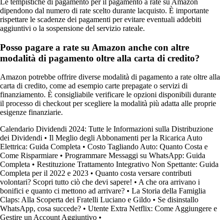
Le tempistiche di pagamento per il pagamento a rate su Amazon
dipendono dal numero di rate scelto durante lacquisto. È importante
rispettare le scadenze dei pagamenti per evitare eventuali addebiti
aggiuntivi o la sospensione del servizio rateale.
Posso pagare a rate su Amazon anche con altre
modalità di pagamento oltre alla carta di credito?
Amazon potrebbe offrire diverse modalità di pagamento a rate oltre alla
carta di credito, come ad esempio carte prepagate o servizi di
finanziamento. È consigliabile verificare le opzioni disponibili durante
il processo di checkout per scegliere la modalità più adatta alle proprie
esigenze finanziarie.
Calendario Dividendi 2024: Tutte le Informazioni sulla Distribuzione
dei Dividendi
•
Il Meglio degli Abbonamenti per la Ricarica Auto
Elettrica: Guida Completa
•
Costo Tagliando Auto: Quanto Costa e
Come Risparmiare
•
Programmare Messaggi su WhatsApp: Guida
Completa
•
Restituzione Trattamento Integrativo Non Spettante: Guida
Completa per il 2022 e 2023
•
Quanto costa versare contributi
volontari? Scopri tutto ciò che devi sapere!
•
A che ora arrivano i
bonifici e quanto ci mettono ad arrivare?
•
La Storia della Famiglia
Claps: Alla Scoperta dei Fratelli Luciano e Gildo
•
Se disinstallo
WhatsApp, cosa succede?
•
Utente Extra Netflix: Come Aggiungere e
Gestire un Account Aggiuntivo
•