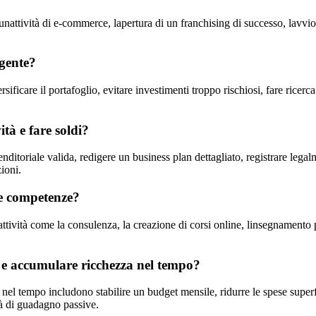
unattività di e-commerce, lapertura di un franchising di successo, lavvio
igente?
rsificare il portafoglio, evitare investimenti troppo rischiosi, fare ricer
tà e fare soldi?
renditoriale valida, redigere un business plan dettagliato, registrare leg
ioni.
 e competenze?
ttività come la consulenza, la creazione di corsi online, linsegnamento pri
o e accumulare ricchezza nel tempo?
 nel tempo includono stabilire un budget mensile, ridurre le spese super
tà di guadagno passive.