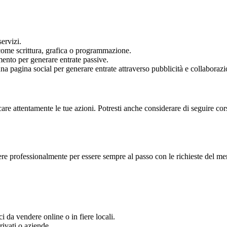
ervizi.
i come scrittura, grafica o programmazione.
mento per generare entrate passive.
 pagina social per generare entrate attraverso pubblicità e collaborazi
ficare attentamente le tue azioni. Potresti anche considerare di seguire c
ere professionalmente per essere sempre al passo con le richieste del me
ci da vendere online o in fiere locali.
rivati o aziende.