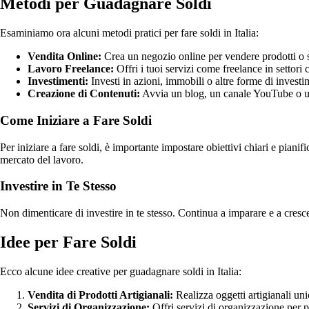
Metodi per Guadagnare Soldi
Esaminiamo ora alcuni metodi pratici per fare soldi in Italia:
Vendita Online:
Crea un negozio online per vendere prodotti o s
Lavoro Freelance:
Offri i tuoi servizi come freelance in settor
Investimenti:
Investi in azioni, immobili o altre forme di investi
Creazione di Contenuti:
Avvia un blog, un canale YouTube o una
Come Iniziare a Fare Soldi
Per iniziare a fare soldi, è importante impostare obiettivi chiari e piani
mercato del lavoro.
Investire in Te Stesso
Non dimenticare di investire in te stesso. Continua a imparare e a cresc
Idee per Fare Soldi
Ecco alcune idee creative per guadagnare soldi in Italia:
Vendita di Prodotti Artigianali:
Realizza oggetti artigianali uni
Servizi di Organizzazione:
Offri servizi di organizzazione per p