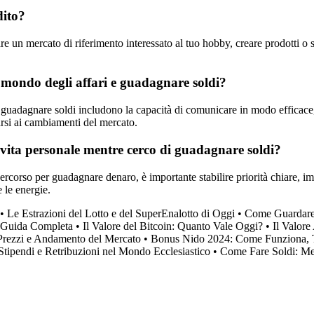
dito?
e un mercato di riferimento interessato al tuo hobby, creare prodotti o se
 mondo degli affari e guadagnare soldi?
adagnare soldi includono la capacità di comunicare in modo efficace, la
tarsi ai cambiamenti del mercato.
vita personale mentre cerco di guadagnare soldi?
ercorso per guadagnare denaro, è importante stabilire priorità chiare, im
e le energie.
•
Le Estrazioni del Lotto e del SuperEnalotto di Oggi
•
Come Guardare 
: Guida Completa
•
Il Valore del Bitcoin: Quanto Vale Oggi?
•
Il Valore
 Prezzi e Andamento del Mercato
•
Bonus Nido 2024: Come Funziona, T
tipendi e Retribuzioni nel Mondo Ecclesiastico
•
Come Fare Soldi: Me