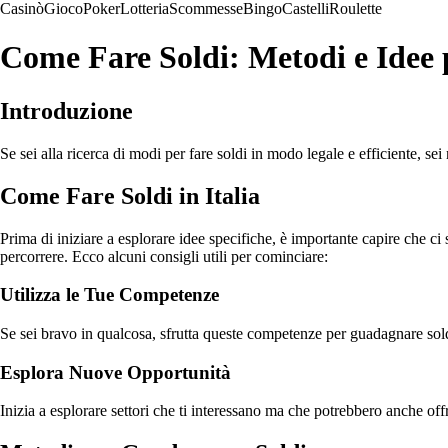
Casinò
Gioco
Poker
Lotteria
Scommesse
Bingo
Castelli
Roulette
Come Fare Soldi: Metodi e Idee
Introduzione
Se sei alla ricerca di modi per fare soldi in modo legale e efficiente, se
Come Fare Soldi in Italia
Prima di iniziare a esplorare idee specifiche, è importante capire che ci
percorrere. Ecco alcuni consigli utili per cominciare:
Utilizza le Tue Competenze
Se sei bravo in qualcosa, sfrutta queste competenze per guadagnare soldi
Esplora Nuove Opportunità
Inizia a esplorare settori che ti interessano ma che potrebbero anche of