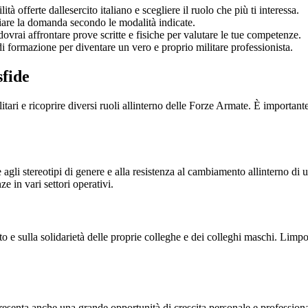
tà offerte dallesercito italiano e scegliere il ruolo che più ti interessa.
are la domanda secondo le modalità indicate.
dovrai affrontare prove scritte e fisiche per valutare le tue competenze.
 di formazione per diventare un vero e proprio militare professionista.
sfide
litari e ricoprire diversi ruoli allinterno delle Forze Armate. È importa
agli stereotipi di genere e alla resistenza al cambiamento allinterno di
e in vari settori operativi.
 e sulla solidarietà delle proprie colleghe e dei colleghi maschi. Limpo
esenta anche una grande opportunità di crescita personale e professional