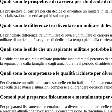
Quali sono le prospettive di carriera per chi decide di d
Le prospettive di carriera per chi decide di diventare un militare in Ita
specializzazione e meriti acquisiti sul campo.
Quali sono le differenze tra diventare un militare di leva
La principale differenza tra un militare di leva e un militare di carriera n
militare di carriera può scegliere di dedicarsi a tempo pieno alla carriera
Quali sono le sfide che un aspirante militare potrebbe
Le sfide che un aspirante militare potrebbe incontrare nel percorso di arr
la separazione dalla famiglia e dagli amici durante il periodo di addest
Quali sono le competenze e le qualità richieste per diven
Per diventare un militare di successo nellesercito italiano, è fondamenta
capacità di adattarsi a situazioni complesse e di prendere decisioni rapi
Come si può preparare fisicamente e mentalmente per di
Per prepararsi fisicamente e mentalmente a diventare un militare nelleser
a praticare attività che favoriscano la concentrazione, la disciplina e la g