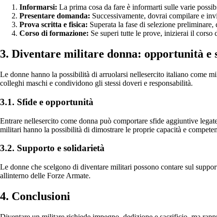
Informarsi:
La prima cosa da fare è informarti sulle varie possibili
Presentare domanda:
Successivamente, dovrai compilare e invi
Prova scritta e fisica:
Superata la fase di selezione preliminare, 
Corso di formazione:
Se superi tutte le prove, inizierai il corso
3. Diventare militare donna: opportunità e 
Le donne hanno la possibilità di arruolarsi nellesercito italiano come mi
colleghi maschi e condividono gli stessi doveri e responsabilità.
3.1. Sfide e opportunità
Entrare nellesercito come donna può comportare sfide aggiuntive legate 
militari hanno la possibilità di dimostrare le proprie capacità e competenz
3.2. Supporto e solidarietà
Le donne che scelgono di diventare militari possono contare sul supporto
allinterno delle Forze Armate.
4. Conclusioni
Diventare un militare richiede impegno, dedizione e sacrificio, ma rappr