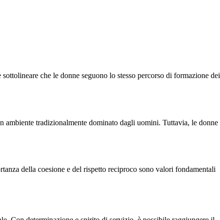
nte sottolineare che le donne seguono lo stesso percorso di formazione dei
 un ambiente tradizionalmente dominato dagli uomini. Tuttavia, le donne
rtanza della coesione e del rispetto reciproco sono valori fondamentali
e. Con determinazione e spirito di servizio, è possibile raggiungere il