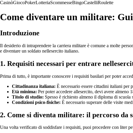
Casinò
Gioco
Poker
Lotteria
Scommesse
Bingo
Castelli
Roulette
Come diventare un militare: Gu
Introduzione
Il desiderio di intraprendere la carriera militare è comune a molte pers
e diventare un soldato nellesercito italiano.
1. Requisiti necessari per entrare nelleserci
Prima di tutto, è importante conoscere i requisiti basilari per poter acced
Cittadinanza italiana:
È necessario essere cittadini italiani per p
Età minima:
Per poter accedere allesercito, devi avere almeno 1
Titolo di studio:
Spesso è richiesto almeno il diploma di scuola s
Condizioni psico-fisiche:
È necessario superare delle visite med
2. Come si diventa militare: il percorso da 
Una volta verificato di soddisfare i requisiti, puoi procedere con liter pe