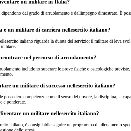
iventare un militare in Italia?
lia dipendono dal grado di arruolamento e dallimpegno dimostrato. È possi
 e un militare di carriera nellesercito italiano?
ellesercito italiano riguarda la durata del servizio: il militare di leva sv
 militare.
 incontrare nel percorso di arruolamento?
uolamento includono superare le prove fisiche e psicologiche previste, adat
ramento.
tare un militare di successo nellesercito italiano?
le possedere competenze come il senso del dovere, la disciplina, la capac
de e ponderate.
ventare un militare nellesercito italiano?
cito italiano, è consigliabile seguire un programma di allenamento specif
estione dello stress.