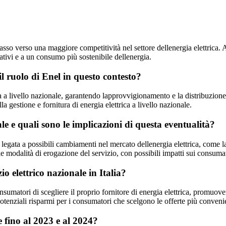
sso verso una maggiore competitività nel settore dellenergia elettrica. A
ativi e a un consumo più sostenibile dellenergia.
 il ruolo di Enel in questo contesto?
rica a livello nazionale, garantendo lapprovvigionamento e la distribuzione d
lla gestione e fornitura di energia elettrica a livello nazionale.
ale e quali sono le implicazioni di questa eventualità?
 legata a possibili cambiamenti nel mercato dellenergia elettrica, come l
e modalità di erogazione del servizio, con possibili impatti sui consumato
io elettrico nazionale in Italia?
 consumatori di scegliere il proprio fornitore di energia elettrica, promuo
tenziali risparmi per i consumatori che scelgono le offerte più convenie
e fino al 2023 e al 2024?