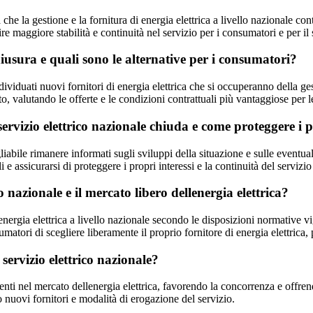
 che la gestione e la fornitura di energia elettrica a livello nazionale c
re maggiore stabilità e continuità nel servizio per i consumatori e per il 
 chiusura e quali sono le alternative per i consumatori?
ividuati nuovi fornitori di energia elettrica che si occuperanno della gest
ato, valutando le offerte e le condizioni contrattuali più vantaggiose per 
servizio elettrico nazionale chiuda e come proteggere i p
liabile rimanere informati sugli sviluppi della situazione e sulle eventual
li e assicurarsi di proteggere i propri interessi e la continuità del servizi
co nazionale e il mercato libero dellenergia elettrica?
 di energia elettrica a livello nazionale secondo le disposizioni normative 
onsumatori di scegliere liberamente il proprio fornitore di energia elettr
servizio elettrico nazionale?
nti nel mercato dellenergia elettrica, favorendo la concorrenza e offrend
o nuovi fornitori e modalità di erogazione del servizio.