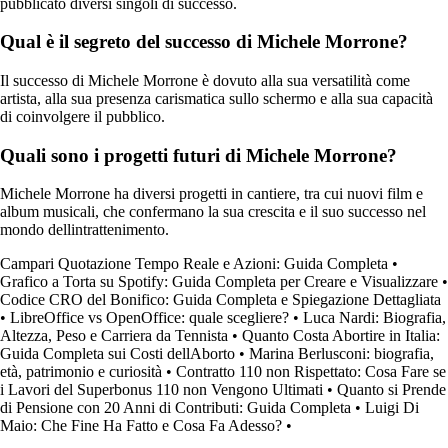
pubblicato diversi singoli di successo.
Qual è il segreto del successo di Michele Morrone?
Il successo di Michele Morrone è dovuto alla sua versatilità come
artista, alla sua presenza carismatica sullo schermo e alla sua capacità
di coinvolgere il pubblico.
Quali sono i progetti futuri di Michele Morrone?
Michele Morrone ha diversi progetti in cantiere, tra cui nuovi film e
album musicali, che confermano la sua crescita e il suo successo nel
mondo dellintrattenimento.
Campari Quotazione Tempo Reale e Azioni: Guida Completa
•
Grafico a Torta su Spotify: Guida Completa per Creare e Visualizzare
•
Codice CRO del Bonifico: Guida Completa e Spiegazione Dettagliata
•
LibreOffice vs OpenOffice: quale scegliere?
•
Luca Nardi: Biografia,
Altezza, Peso e Carriera da Tennista
•
Quanto Costa Abortire in Italia:
Guida Completa sui Costi dellAborto
•
Marina Berlusconi: biografia,
età, patrimonio e curiosità
•
Contratto 110 non Rispettato: Cosa Fare se
i Lavori del Superbonus 110 non Vengono Ultimati
•
Quanto si Prende
di Pensione con 20 Anni di Contributi: Guida Completa
•
Luigi Di
Maio: Che Fine Ha Fatto e Cosa Fa Adesso?
•