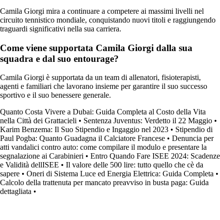
Camila Giorgi mira a continuare a competere ai massimi livelli nel
circuito tennistico mondiale, conquistando nuovi titoli e raggiungendo
traguardi significativi nella sua carriera.
Come viene supportata Camila Giorgi dalla sua
squadra e dal suo entourage?
Camila Giorgi è supportata da un team di allenatori, fisioterapisti,
agenti e familiari che lavorano insieme per garantire il suo successo
sportivo e il suo benessere generale.
Quanto Costa Vivere a Dubai: Guida Completa al Costo della Vita
nella Città dei Grattacieli
•
Sentenza Juventus: Verdetto il 22 Maggio
•
Karim Benzema: Il Suo Stipendio e Ingaggio nel 2023
•
Stipendio di
Paul Pogba: Quanto Guadagna il Calciatore Francese
•
Denuncia per
atti vandalici contro auto: come compilare il modulo e presentare la
segnalazione ai Carabinieri
•
Entro Quando Fare ISEE 2024: Scadenze
e Validità dellISEE
•
Il valore delle 500 lire: tutto quello che cè da
sapere
•
Oneri di Sistema Luce ed Energia Elettrica: Guida Completa
•
Calcolo della trattenuta per mancato preavviso in busta paga: Guida
dettagliata
•