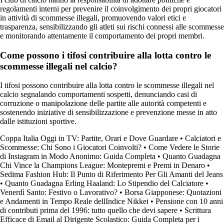
regolamenti interni per prevenire il coinvolgimento dei propri giocatori
in attività di scommesse illegali, promuovendo valori etici e
trasparenza, sensibilizzando gli atleti sui rischi connessi alle scommesse
e monitorando attentamente il comportamento dei propri membri.
Come possono i tifosi contribuire alla lotta contro le
scommesse illegali nel calcio?
I tifosi possono contribuire alla lotta contro le scommesse illegali nel
calcio segnalando comportamenti sospetti, denunciando casi di
corruzione o manipolazione delle partite alle autorità competenti e
sostenendo iniziative di sensibilizzazione e prevenzione messe in atto
dalle istituzioni sportive.
Coppa Italia Oggi in TV: Partite, Orari e Dove Guardare
•
Calciatori e
Scommesse: Chi Sono i Giocatori Coinvolti?
•
Come Vedere le Storie
di Instagram in Modo Anonimo: Guida Completa
•
Quanto Guadagna
Chi Vince la Champions League: Montepremi e Premi in Denaro
•
Sedima Fashion Hub: Il Punto di Riferimento Per Gli Amanti del Jeans
•
Quanto Guadagna Erling Haaland: Lo Stipendio del Calciatore
•
Venerdì Santo: Festivo o Lavorativo?
•
Borsa Giapponese: Quotazioni
e Andamenti in Tempo Reale dellIndice Nikkei
•
Pensione con 10 anni
di contributi prima del 1996: tutto quello che devi sapere
•
Scrittura
Efficace di Email al Dirigente Scolastico: Guida Completa per i