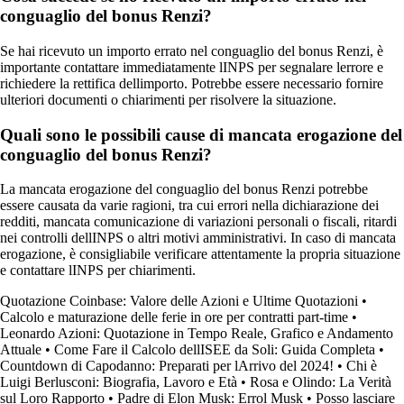
conguaglio del bonus Renzi?
Se hai ricevuto un importo errato nel conguaglio del bonus Renzi, è
importante contattare immediatamente lINPS per segnalare lerrore e
richiedere la rettifica dellimporto. Potrebbe essere necessario fornire
ulteriori documenti o chiarimenti per risolvere la situazione.
Quali sono le possibili cause di mancata erogazione del
conguaglio del bonus Renzi?
La mancata erogazione del conguaglio del bonus Renzi potrebbe
essere causata da varie ragioni, tra cui errori nella dichiarazione dei
redditi, mancata comunicazione di variazioni personali o fiscali, ritardi
nei controlli dellINPS o altri motivi amministrativi. In caso di mancata
erogazione, è consigliabile verificare attentamente la propria situazione
e contattare lINPS per chiarimenti.
Quotazione Coinbase: Valore delle Azioni e Ultime Quotazioni
•
Calcolo e maturazione delle ferie in ore per contratti part-time
•
Leonardo Azioni: Quotazione in Tempo Reale, Grafico e Andamento
Attuale
•
Come Fare il Calcolo dellISEE da Soli: Guida Completa
•
Countdown di Capodanno: Preparati per lArrivo del 2024!
•
Chi è
Luigi Berlusconi: Biografia, Lavoro e Età
•
Rosa e Olindo: La Verità
sul Loro Rapporto
•
Padre di Elon Musk: Errol Musk
•
Posso lasciare