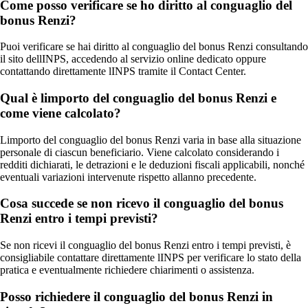
Come posso verificare se ho diritto al conguaglio del
bonus Renzi?
Puoi verificare se hai diritto al conguaglio del bonus Renzi consultando
il sito dellINPS, accedendo al servizio online dedicato oppure
contattando direttamente lINPS tramite il Contact Center.
Qual è limporto del conguaglio del bonus Renzi e
come viene calcolato?
Limporto del conguaglio del bonus Renzi varia in base alla situazione
personale di ciascun beneficiario. Viene calcolato considerando i
redditi dichiarati, le detrazioni e le deduzioni fiscali applicabili, nonché
eventuali variazioni intervenute rispetto allanno precedente.
Cosa succede se non ricevo il conguaglio del bonus
Renzi entro i tempi previsti?
Se non ricevi il conguaglio del bonus Renzi entro i tempi previsti, è
consigliabile contattare direttamente lINPS per verificare lo stato della
pratica e eventualmente richiedere chiarimenti o assistenza.
Posso richiedere il conguaglio del bonus Renzi in