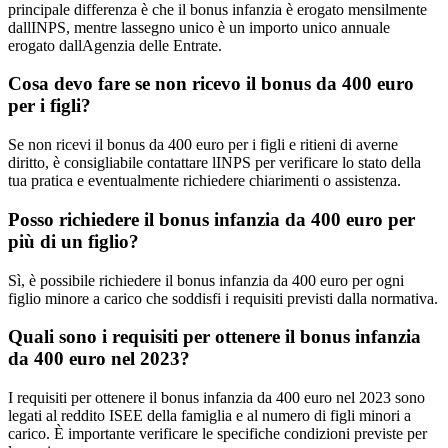
principale differenza è che il bonus infanzia è erogato mensilmente
dallINPS, mentre lassegno unico è un importo unico annuale
erogato dallAgenzia delle Entrate.
Cosa devo fare se non ricevo il bonus da 400 euro
per i figli?
Se non ricevi il bonus da 400 euro per i figli e ritieni di averne
diritto, è consigliabile contattare lINPS per verificare lo stato della
tua pratica e eventualmente richiedere chiarimenti o assistenza.
Posso richiedere il bonus infanzia da 400 euro per
più di un figlio?
Sì, è possibile richiedere il bonus infanzia da 400 euro per ogni
figlio minore a carico che soddisfi i requisiti previsti dalla normativa.
Quali sono i requisiti per ottenere il bonus infanzia
da 400 euro nel 2023?
I requisiti per ottenere il bonus infanzia da 400 euro nel 2023 sono
legati al reddito ISEE della famiglia e al numero di figli minori a
carico. È importante verificare le specifiche condizioni previste per