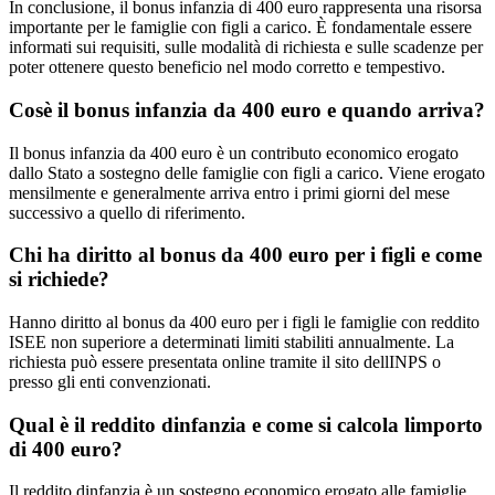
In conclusione, il bonus infanzia di 400 euro rappresenta una risorsa
importante per le famiglie con figli a carico. È fondamentale essere
informati sui requisiti, sulle modalità di richiesta e sulle scadenze per
poter ottenere questo beneficio nel modo corretto e tempestivo.
Cosè il bonus infanzia da 400 euro e quando arriva?
Il bonus infanzia da 400 euro è un contributo economico erogato
dallo Stato a sostegno delle famiglie con figli a carico. Viene erogato
mensilmente e generalmente arriva entro i primi giorni del mese
successivo a quello di riferimento.
Chi ha diritto al bonus da 400 euro per i figli e come
si richiede?
Hanno diritto al bonus da 400 euro per i figli le famiglie con reddito
ISEE non superiore a determinati limiti stabiliti annualmente. La
richiesta può essere presentata online tramite il sito dellINPS o
presso gli enti convenzionati.
Qual è il reddito dinfanzia e come si calcola limporto
di 400 euro?
Il reddito dinfanzia è un sostegno economico erogato alle famiglie