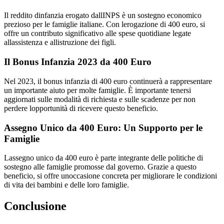
Il reddito dinfanzia erogato dallINPS è un sostegno economico
prezioso per le famiglie italiane. Con lerogazione di 400 euro, si
offre un contributo significativo alle spese quotidiane legate
allassistenza e allistruzione dei figli.
Il Bonus Infanzia 2023 da 400 Euro
Nel 2023, il bonus infanzia di 400 euro continuerà a rappresentare
un importante aiuto per molte famiglie. È importante tenersi
aggiornati sulle modalità di richiesta e sulle scadenze per non
perdere lopportunità di ricevere questo beneficio.
Assegno Unico da 400 Euro: Un Supporto per le
Famiglie
Lassegno unico da 400 euro è parte integrante delle politiche di
sostegno alle famiglie promosse dal governo. Grazie a questo
beneficio, si offre unoccasione concreta per migliorare le condizioni
di vita dei bambini e delle loro famiglie.
Conclusione