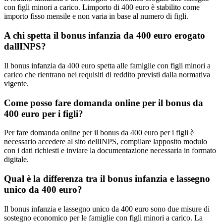
con figli minori a carico. Limporto di 400 euro è stabilito come
importo fisso mensile e non varia in base al numero di figli.
A chi spetta il bonus infanzia da 400 euro erogato
dallINPS?
Il bonus infanzia da 400 euro spetta alle famiglie con figli minori a
carico che rientrano nei requisiti di reddito previsti dalla normativa
vigente.
Come posso fare domanda online per il bonus da
400 euro per i figli?
Per fare domanda online per il bonus da 400 euro per i figli è
necessario accedere al sito dellINPS, compilare lapposito modulo
con i dati richiesti e inviare la documentazione necessaria in formato
digitale.
Qual è la differenza tra il bonus infanzia e lassegno
unico da 400 euro?
Il bonus infanzia e lassegno unico da 400 euro sono due misure di
sostegno economico per le famiglie con figli minori a carico. La