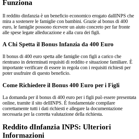
Funziona
Il reddito dinfanzia è un beneficio economico erogato dallINPS che
mira a sostenere le famiglie con bambini. Grazie al bonus di 400
euro, le famiglie possono ricevere un aiuto concreto per far fronte
alle spese legate alleducazione e alla cura dei figli.
A Chi Spetta il Bonus Infanzia da 400 Euro
Il bonus di 400 euro spetta alle famiglie con figli a carico che
rientrano in determinati requisiti di reddito e situazione familiare. È
importante verificare di essere in regola con i requisiti richiesti per
poter usufruire di questo beneficio.
Come Richiedere il Bonus 400 Euro per i Figli
La domanda per il bonus di 400 euro per i figli può essere presentata
online, tramite il sito dellINPS. È fondamentale compilare
correttamente tutti i dati richiesti e allegare la documentazione
necessaria per la corretta valutazione della richiesta.
Reddito dInfanzia INPS: Ulteriori
Informazioni