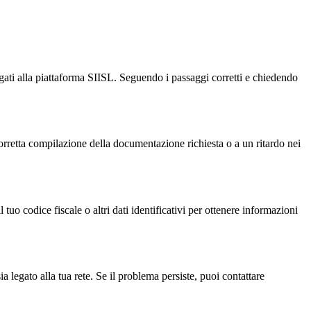
gati alla piattaforma SIISL. Seguendo i passaggi corretti e chiedendo
corretta compilazione della documentazione richiesta o a un ritardo nei
 tuo codice fiscale o altri dati identificativi per ottenere informazioni
a legato alla tua rete. Se il problema persiste, puoi contattare