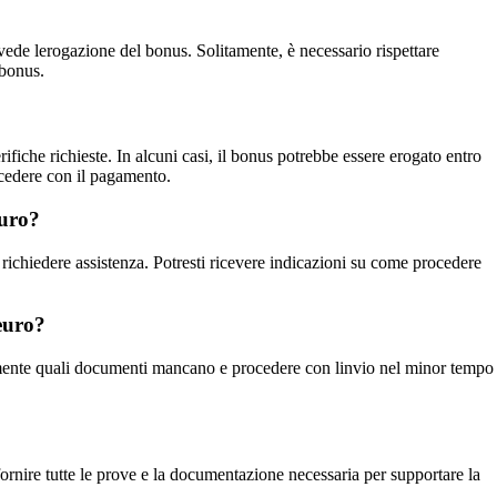
evede lerogazione del bonus. Solitamente, è necessario rispettare
 bonus.
fiche richieste. In alcuni casi, il bonus potrebbe essere erogato entro
ocedere con il pagamento.
euro?
 richiedere assistenza. Potresti ricevere indicazioni su come procedere
euro?
tamente quali documenti mancano e procedere con linvio nel minor tempo
fornire tutte le prove e la documentazione necessaria per supportare la