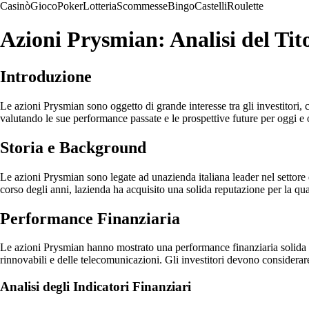
Casinò
Gioco
Poker
Lotteria
Scommesse
Bingo
Castelli
Roulette
Azioni Prysmian: Analisi del Tit
Introduzione
Le azioni Prysmian sono oggetto di grande interesse tra gli investitori,
valutando le sue performance passate e le prospettive future per oggi e o
Storia e Background
Le azioni Prysmian sono legate ad unazienda italiana leader nel settore
corso degli anni, lazienda ha acquisito una solida reputazione per la qual
Performance Finanziaria
Le azioni Prysmian hanno mostrato una performance finanziaria solida ne
rinnovabili e delle telecomunicazioni. Gli investitori devono considerare
Analisi degli Indicatori Finanziari