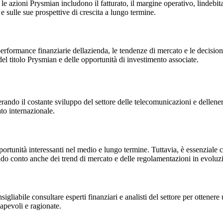
e le azioni Prysmian includono il fatturato, il margine operativo, lindebit
 e sulle sue prospettive di crescita a lungo termine.
 performance finanziarie dellazienda, le tendenze di mercato e le decision
del titolo Prysmian e delle opportunità di investimento associate.
rando il costante sviluppo del settore delle telecomunicazioni e dellener
to internazionale.
pportunità interessanti nel medio e lungo termine. Tuttavia, è essenziale c
endo conto anche dei trend di mercato e delle regolamentazioni in evoluz
gliabile consultare esperti finanziari e analisti del settore per ottenere
apevoli e ragionate.