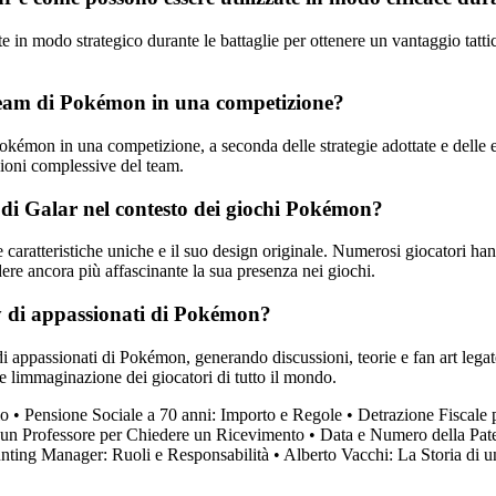
e in modo strategico durante le battaglie per ottenere un vantaggio tatti
n team di Pokémon in una competizione?
 Pokémon in una competizione, a seconda delle strategie adottate e dell
zioni complessive del team.
no di Galar nel contesto dei giochi Pokémon?
caratteristiche uniche e il suo design originale. Numerosi giocatori hann
ere ancora più affascinante la sua presenza nei giochi.
y di appassionati di Pokémon?
 appassionati di Pokémon, generando discussioni, teorie e fan art legat
e limmaginazione dei giocatori di tutto il mondo.
io
•
Pensione Sociale a 70 anni: Importo e Regole
•
Detrazione Fiscale 
un Professore per Chiedere un Ricevimento
•
Data e Numero della Pate
ting Manager: Ruoli e Responsabilità
•
Alberto Vacchi: La Storia di 