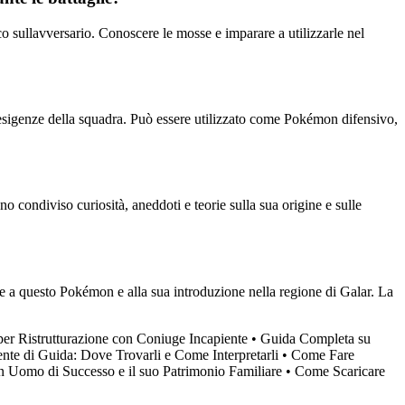
co sullavversario. Conoscere le mosse e imparare a utilizzarle nel
e esigenze della squadra. Può essere utilizzato come Pokémon difensivo,
o condiviso curiosità, aneddoti e teorie sulla sua origine e sulle
e a questo Pokémon e alla sua introduzione nella regione di Galar. La
per Ristrutturazione con Coniuge Incapiente
•
Guida Completa su
nte di Guida: Dove Trovarli e Come Interpretarli
•
Come Fare
un Uomo di Successo e il suo Patrimonio Familiare
•
Come Scaricare