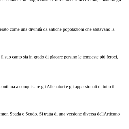
nerato come una divinità da antiche popolazioni che abitavano la
 suo canto sia in grado di placare persino le tempeste più feroci,
tinua a conquistare gli Allenatori e gli appassionati di tutto il
kémon Spada e Scudo. Si tratta di una versione diversa dellArticuno