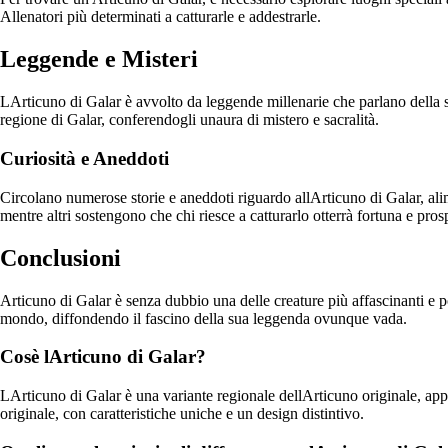
Allenatori più determinati a catturarle e addestrarle.
Leggende e Misteri
LArticuno di Galar è avvolto da leggende millenarie che parlano della s
regione di Galar, conferendogli unaura di mistero e sacralità.
Curiosità e Aneddoti
Circolano numerose storie e aneddoti riguardo allArticuno di Galar, alim
mentre altri sostengono che chi riesce a catturarlo otterrà fortuna e prospe
Conclusioni
Articuno di Galar è senza dubbio una delle creature più affascinanti e p
mondo, diffondendo il fascino della sua leggenda ovunque vada.
Cosè lArticuno di Galar?
LArticuno di Galar è una variante regionale dellArticuno originale, app
originale, con caratteristiche uniche e un design distintivo.