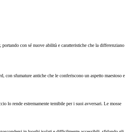
 portando con sé nuove abilità e caratteristiche che la differenziano
dard, con sfumature antiche che le conferiscono un aspetto maestoso e
accio lo rende estremamente temibile per i suoi avversari. Le mosse
ascondersi in luoghi isolati e difficilmente accessibili, sfidando gli