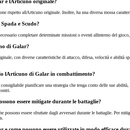
ar e lArticuno originale?
one rispetto allArticuno originale. Inoltre, ha una diversa mossa caratter
n Spada e Scudo?
essario completare determinate missioni o eventi allinterno del gioco, 
cuno di Galar?
iginale, con diverse caratteristiche di attacco, difesa, velocità e abilit
eglio lArticuno di Galar in combattimento?
 consigliabile pianificare una strategia che tenga conto delle sue abilità,
ontri.
ssono essere mitigate durante le battaglie?
ossono essere sfruttate dagli avversari durante le battaglie. Per mitigar
n.
r e come possono essere utilizzate in modo efficace dura