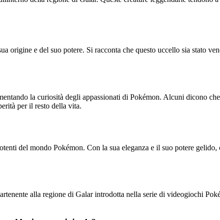
ua origine e del suo potere. Si racconta che questo uccello sia stato ve
entando la curiosità degli appassionati di Pokémon. Alcuni dicono che il
rità per il resto della vita.
otenti del mondo Pokémon. Con la sua eleganza e il suo potere gelido, con
artenente alla regione di Galar introdotta nella serie di videogiochi Po