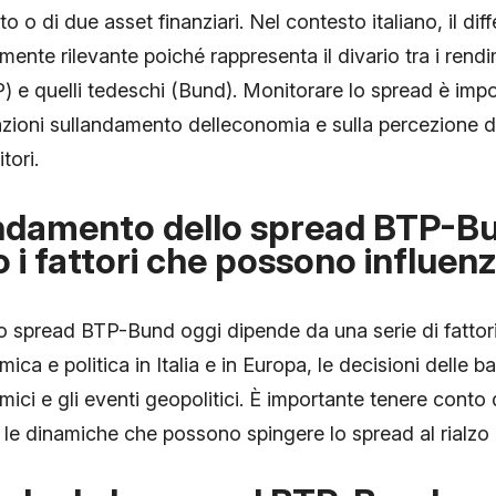
tato o di due asset finanziari. Nel contesto italiano, il di
ente rilevante poiché rappresenta il divario tra i rendime
TP) e quelli tedeschi (Bund). Monitorare lo spread è imp
azioni sullandamento delleconomia e sulla percezione d
tori.
andamento dello spread BTP-Bu
o i fattori che possono influen
spread BTP-Bund oggi dipende da una serie di fattori, 
ca e politica in Italia e in Europa, le decisioni delle ba
ci e gli eventi geopolitici. È importante tenere conto d
e dinamiche che possono spingere lo spread al rialzo o