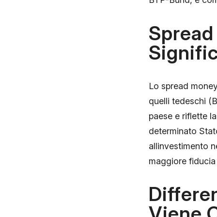
Spread 
Signifi
Lo spread money è 
quelli tedeschi (B
paese e riflette l
determinato Stato
allinvestimento n
maggiore fiducia 
Differ
Viene C