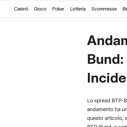
Casinò
Gioco
Poker
Lotteria
Scommesse
B
Andam
Bund:
Incide
Lo spread BTP-Bun
andamento ha un i
questo articolo, 
BTP-Bund, e come