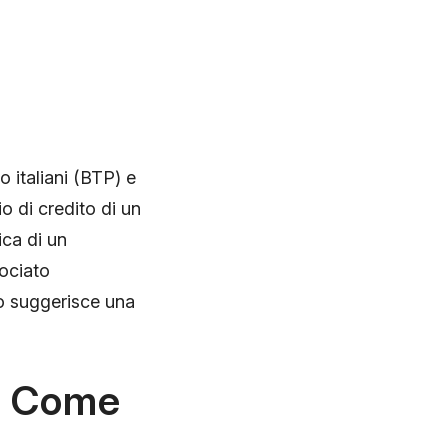
o italiani (BTP) e
io di credito di un
ica di un
sociato
so suggerisce una
e Come