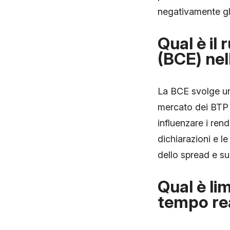
negativamente gli
Qual è il
(BCE) ne
La BCE svolge un 
mercato dei BTP 
influenzare i ren
dichiarazioni e l
dello spread e su
Qual è li
tempo rea