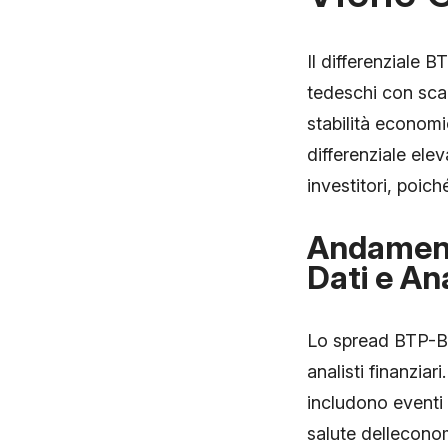
Il differenziale B
tedeschi con sca
stabilità economi
differenziale ele
investitori, poic
Andament
Dati e Ana
Lo spread BTP-Bu
analisti finanzia
includono eventi p
salute dellecono