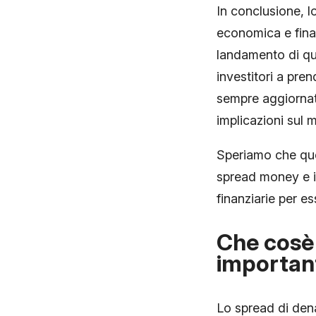
In conclusione, l
economica e finan
landamento di que
investitori a pren
sempre aggiornat
implicazioni sul m
Speriamo che ques
spread money e il
finanziarie per e
Che cosè 
importan
Lo spread di denar