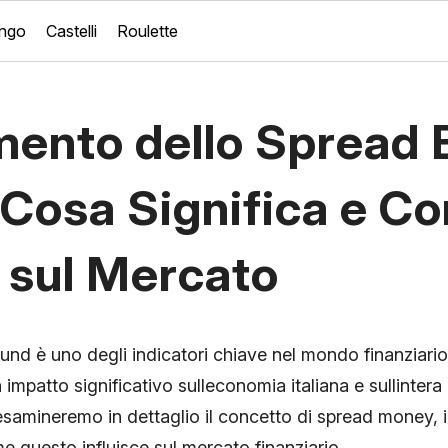
ingo
Castelli
Roulette
ento dello Spread 
 Cosa Significa e C
 sul Mercato
d è uno degli indicatori chiave nel mondo finanziario,
mpatto significativo sulleconomia italiana e sullintera
esamineremo in dettaglio il concetto di spread money, il
 questo influisce sul mercato finanziario.