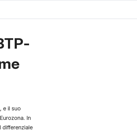
BTP-
ome
 e il suo
 Eurozona. In
 differenziale