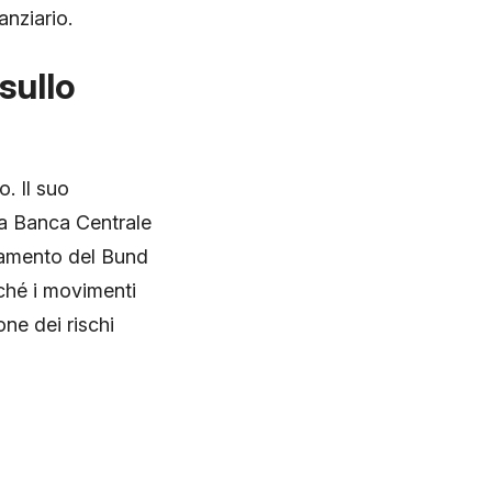
nziario.
sullo
o. Il suo
lla Banca Centrale
ndamento del Bund
ché i movimenti
one dei rischi