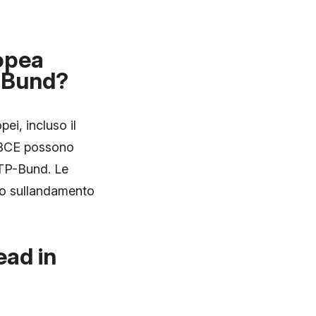
ropea
-Bund?
ei, incluso il
a BCE possono
 BTP-Bund. Le
ivo sullandamento
ead in