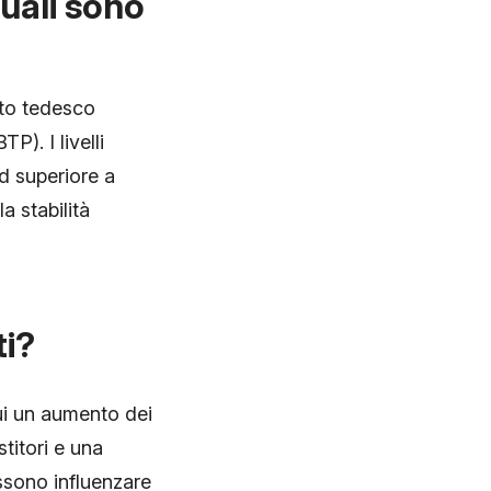
uali sono
ato tedesco
P). I livelli
ad superiore a
a stabilità
ti?
cui un aumento dei
titori e una
ossono influenzare