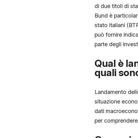
di due titoli di s
Bund è particolarm
stato italiani (B
può fornire indic
parte degli investi
Qual è l
quali son
Landamento dello 
situazione economi
dati macroeconomi
per comprendere l