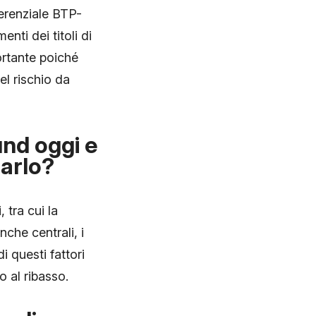
fferenziale BTP-
nti dei titoli di
ortante poiché
el rischio da
nd oggi e
zarlo?
tra cui la
nche centrali, i
i questi fattori
 al ribasso.