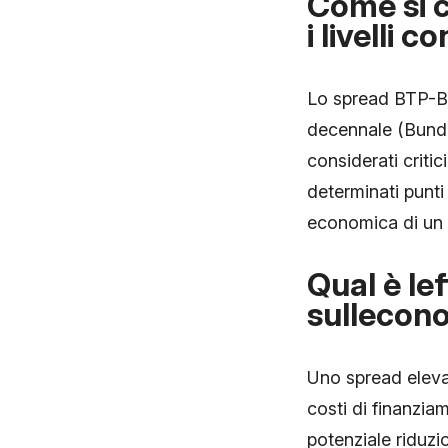
Come si c
i livelli c
Lo spread BTP-Bun
decennale (Bund) 
considerati criti
determinati punti 
economica di un
Qual è le
sullecono
Uno spread elevat
costi di finanzia
potenziale riduzio