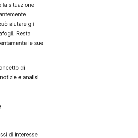
 la situazione
stantemente
uò aiutare gli
afogli. Resta
tentamente le sue
oncetto di
otizie e analisi
è
ssi di interesse