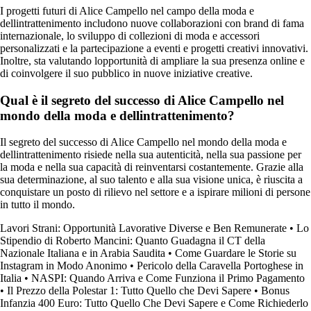
I progetti futuri di Alice Campello nel campo della moda e
dellintrattenimento includono nuove collaborazioni con brand di fama
internazionale, lo sviluppo di collezioni di moda e accessori
personalizzati e la partecipazione a eventi e progetti creativi innovativi.
Inoltre, sta valutando lopportunità di ampliare la sua presenza online e
di coinvolgere il suo pubblico in nuove iniziative creative.
Qual è il segreto del successo di Alice Campello nel
mondo della moda e dellintrattenimento?
Il segreto del successo di Alice Campello nel mondo della moda e
dellintrattenimento risiede nella sua autenticità, nella sua passione per
la moda e nella sua capacità di reinventarsi costantemente. Grazie alla
sua determinazione, al suo talento e alla sua visione unica, è riuscita a
conquistare un posto di rilievo nel settore e a ispirare milioni di persone
in tutto il mondo.
Lavori Strani: Opportunità Lavorative Diverse e Ben Remunerate
•
Lo
Stipendio di Roberto Mancini: Quanto Guadagna il CT della
Nazionale Italiana e in Arabia Saudita
•
Come Guardare le Storie su
Instagram in Modo Anonimo
•
Pericolo della Caravella Portoghese in
Italia
•
NASPI: Quando Arriva e Come Funziona il Primo Pagamento
•
Il Prezzo della Polestar 1: Tutto Quello che Devi Sapere
•
Bonus
Infanzia 400 Euro: Tutto Quello Che Devi Sapere e Come Richiederlo